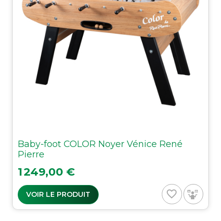
Baby-foot COLOR Noyer Vénice René
Pierre
Prix
1 249,00 €
favorite_border
VOIR LE PRODUIT