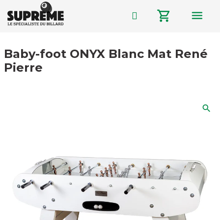
menu
shopping_cart
Baby-foot ONYX Blanc Mat René
Pierre
search