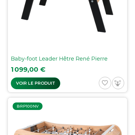
Baby-foot Leader Hêtre René Pierre
Prix
1 099,00 €
favorite_border
VOIR LE PRODUIT
BRP100NV