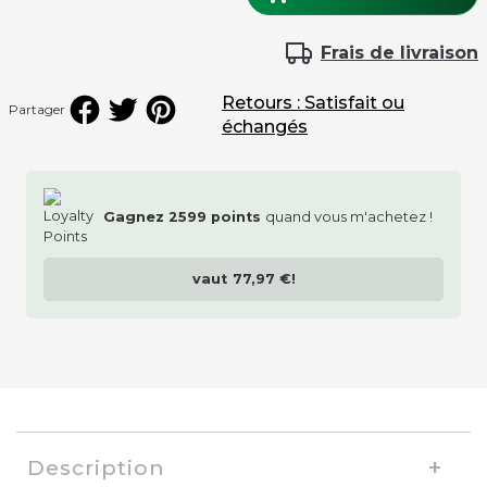
Frais de livraison
Retours : Satisfait ou
Partager
échangés
Gagnez
2599
points
quand vous m'achetez !
vaut
77,97 €
!
Description