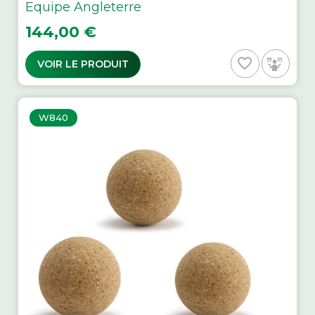
Equipe Angleterre
Prix
144,00 €
favorite_border
VOIR LE PRODUIT
W840