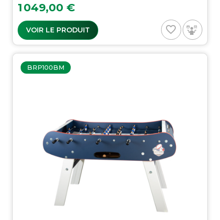
Prix
1 049,00 €
favorite_border
VOIR LE PRODUIT
BRP100BM