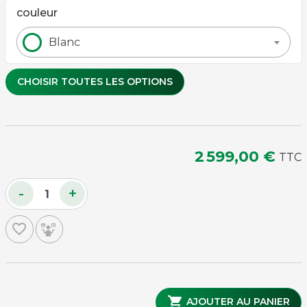
couleur
Blanc
CHOISIR TOUTES LES OPTIONS
Types de poignées
2 599,00 €
TTC
-
+
Couleur pieds
favorite_border
Balles de baby-foot supplémentaires

AJOUTER AU PANIER