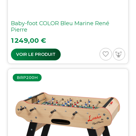
Baby-foot COLOR Bleu Marine René
Pierre
Prix
1 249,00 €
favorite_border
VOIR LE PRODUIT
BRP200H