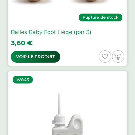
Rupture de stock
Balles Baby Foot Liège (par 3)
Prix
3,60 €
favorite_border
VOIR LE PRODUIT
W843