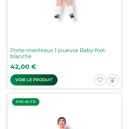
Porte-manteaux 1 joueuse Baby-foot
blanche
Prix
42,00 €
favorite_border
VOIR LE PRODUIT
PM1-M-FR