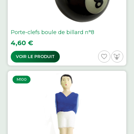
Porte-clefs boule de billard n°8
Prix
4,60 €
favorite_border
VOIR LE PRODUIT
M100