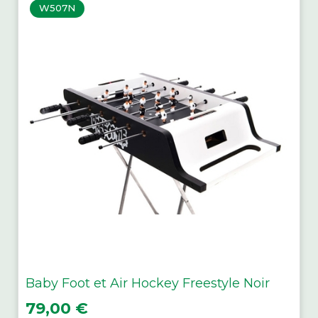
W507N
Baby Foot et Air Hockey Freestyle Noir
Prix
79,00 €