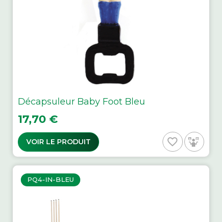
Décapsuleur Baby Foot Bleu
Prix
17,70 €
favorite_border
VOIR LE PRODUIT
PQ4-IN-BLEU