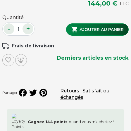
144,00 €
TTC
Quantité
-
+

AJOUTER AU PANIER
Frais de livraison
Derniers articles en stock
favorite_border
Retours : Satisfait ou
Partager
échangés
Gagnez
144
points
quand vous m'achetez !