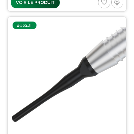
favorite_border
VOIR LE PRODUIT
BU62311