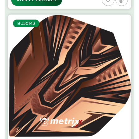
BU50143