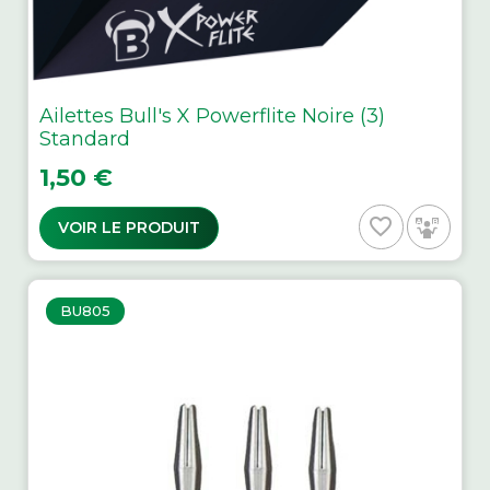
Ailettes Bull's X Powerflite Noire (3)
Standard
Prix
1,50 €
favorite_border
VOIR LE PRODUIT
BU805