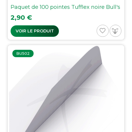
Paquet de 100 pointes Tufflex noire Bull's
Prix
2,90 €
favorite_border
VOIR LE PRODUIT
BU502