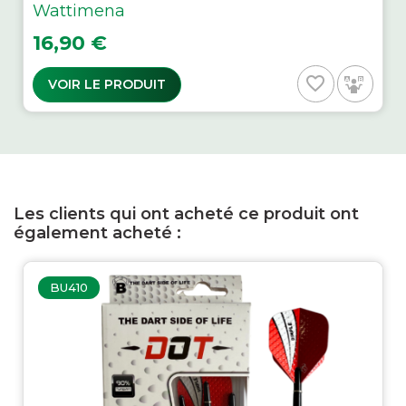
Wattimena
Prix
16,90 €
favorite_border
VOIR LE PRODUIT
Les clients qui ont acheté ce produit ont
également acheté :
BU410