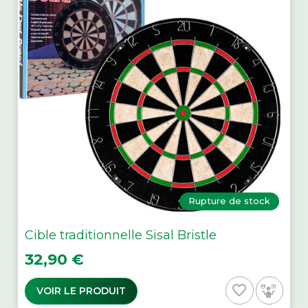
Rupture de stock
Cible traditionnelle Sisal Bristle
Prix
32,90 €
favorite_border
VOIR LE PRODUIT