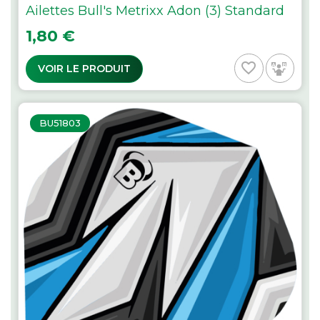
Ailettes Bull's Metrixx Adon (3) Standard
Prix
1,80 €
favorite_border
VOIR LE PRODUIT
BU51803