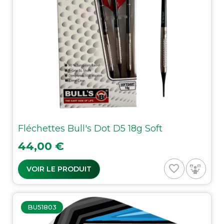
Fléchettes Bull's Dot D5 18g Soft
Prix
44,00 €
favorite_border
VOIR LE PRODUIT
BU51803