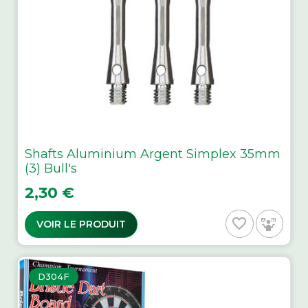
Shafts Aluminium Argent Simplex 35mm
(3) Bull's
Prix
2,30 €
favorite_border
VOIR LE PRODUIT
D304F