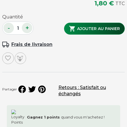
1,80 €
TTC
Quantité
-
+

AJOUTER AU PANIER
Frais de livraison
favorite_border
Retours : Satisfait ou
Partager
échangés
Gagnez
1
points
quand vous m'achetez !