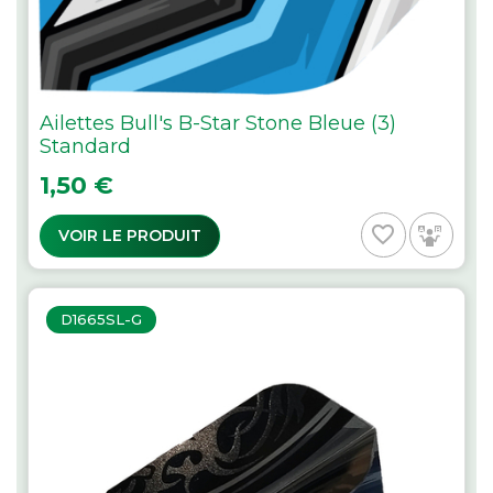
Ailettes Bull's B-Star Stone Bleue (3)
Standard
Prix
1,50 €
favorite_border
VOIR LE PRODUIT
D1665SL-G