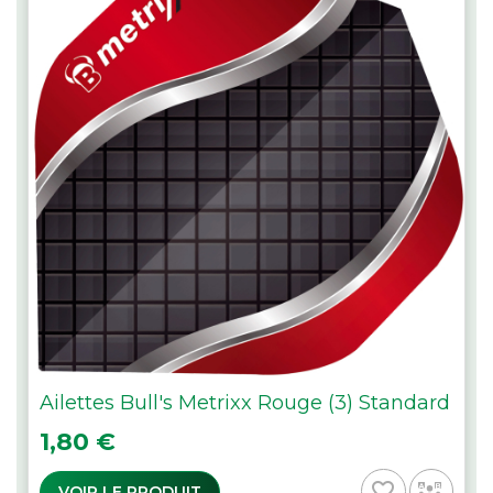
Ailettes Bull's Metrixx Rouge (3) Standard
Prix
1,80 €
favorite_border
VOIR LE PRODUIT