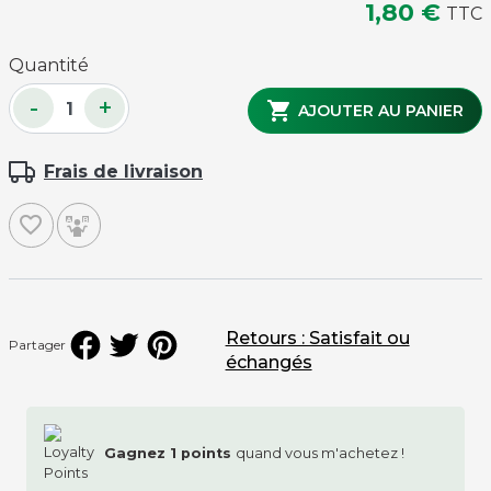
1,80 €
TTC
Quantité
-
+

AJOUTER AU PANIER
Frais de livraison
favorite_border
Retours : Satisfait ou
Partager
échangés
Gagnez
1
points
quand vous m'achetez !