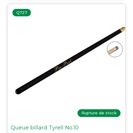
Q727
Rupture de stock
Queue billard Tyrell No.10