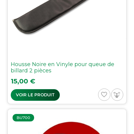
Housse Noire en Vinyle pour queue de
billard 2 pièces
Prix
15,00 €
favorite_border
VOIR LE PRODUIT
BU700