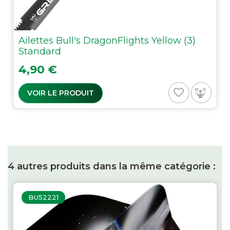
Ailettes Bull's DragonFlights Yellow (3)
Standard
Prix
4,90 €
favorite_border
VOIR LE PRODUIT
4 autres produits dans la même catégorie :
BU52221