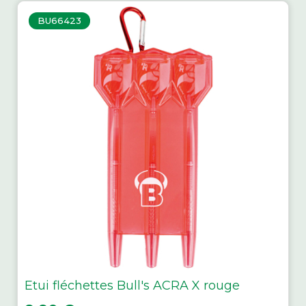
BU66423
Etui fléchettes Bull's ACRA X rouge
Prix