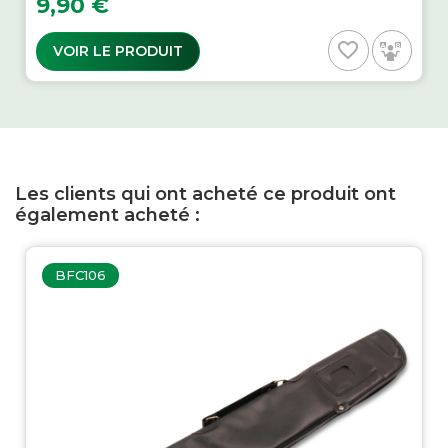
9,90 €
favorite_border
VOIR LE PRODUIT
Les clients qui ont acheté ce produit ont
également acheté :
BFC106