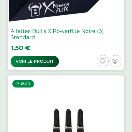
Ailettes Bull's X Powerflite Noire (3)
Standard
Prix
1,50 €
favorite_border
VOIR LE PRODUIT
BU600