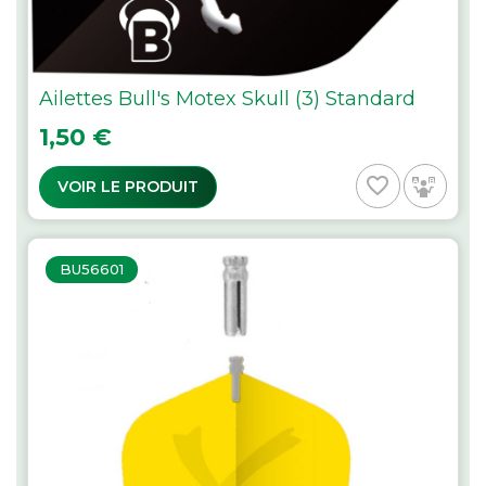
Ailettes Bull's Motex Skull (3) Standard
Prix
1,50 €
favorite_border
VOIR LE PRODUIT
BU56601