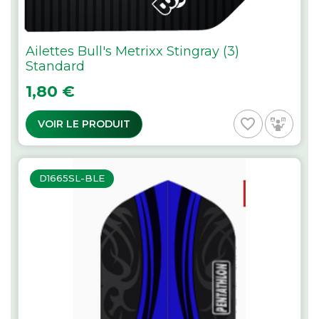
Ailettes Bull's Metrixx Stingray (3)
Standard
Prix
1,80 €
favorite_border
VOIR LE PRODUIT
D1665SL-BLE