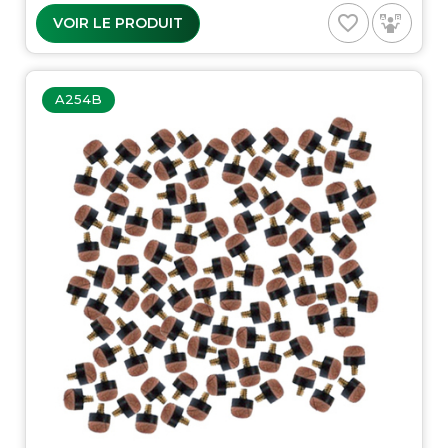
favorite_border
VOIR LE PRODUIT
A254B