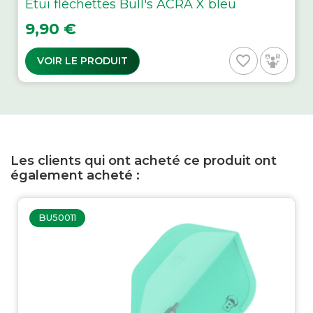
Etui fléchettes Bull's ACRA X bleu
Prix
9,90 €
favorite_border
VOIR LE PRODUIT
Les clients qui ont acheté ce produit ont
également acheté :
BU50011