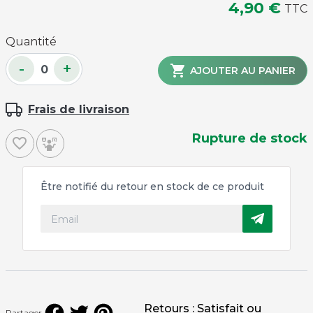
4,90 €
TTC
Quantité
-
+

AJOUTER AU PANIER
Frais de livraison
Rupture de stock
favorite_border
Être notifié du retour en stock de ce produit
Retours : Satisfait ou
Partager