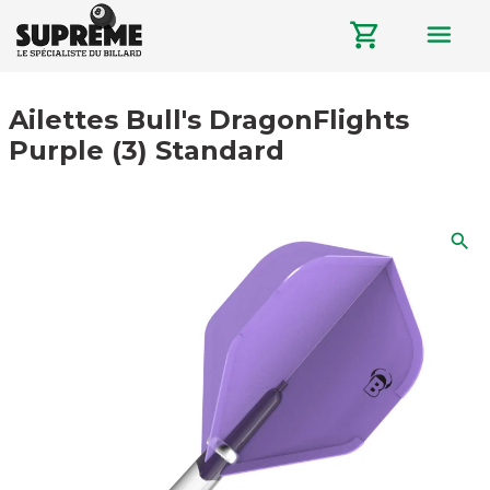
menu
shopping_cart
Ailettes Bull's DragonFlights
Purple (3) Standard
search