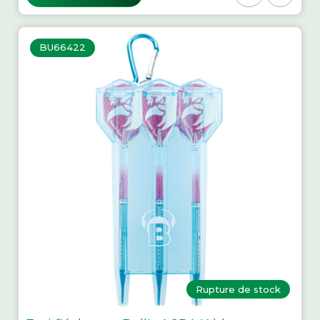
BU66422
Rupture de stock