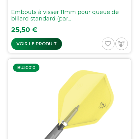
Embouts à visser 11mm pour queue de
billard standard (par...
Prix
25,50 €
favorite_border
VOIR LE PRODUIT
BU50010