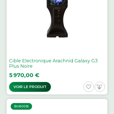
Cible Electronique Arachnid Galaxy G3
Plus Noire
Prix
5 970,00 €
favorite_border
VOIR LE PRODUIT
BU600B