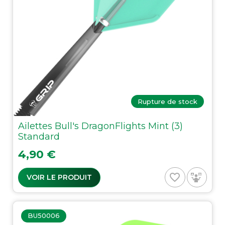
Rupture de stock
Ailettes Bull's DragonFlights Mint (3)
Standard
Prix
4,90 €
favorite_border
VOIR LE PRODUIT
BU50006