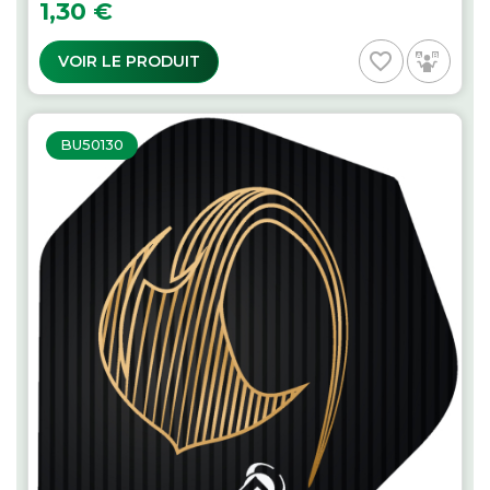
Prix
1,30 €
favorite_border
VOIR LE PRODUIT
BU50130