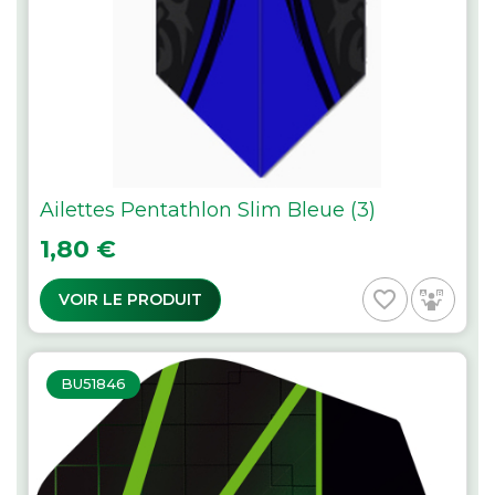
Ailettes Pentathlon Slim Bleue (3)
Prix
1,80 €
favorite_border
VOIR LE PRODUIT
BU51846