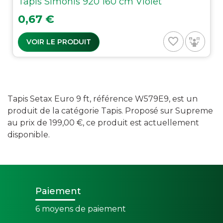
Tapis Simonis 920 160 cm Violet
Prix
0,67 €
favorite_border
VOIR LE PRODUIT
Tapis Setax Euro 9 ft, référence W579E9, est un
produit de la catégorie Tapis. Proposé sur Supreme
au prix de 199,00 €, ce produit est actuellement
disponible.
Paiement
6 moyens de paiement