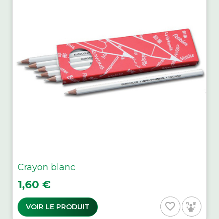
Crayon blanc
Prix
1,60 €
favorite_border
VOIR LE PRODUIT