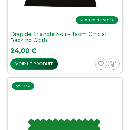
Rupture de stock
Drap de Triangle Noir - Taom Official
Racking Cloth
Prix
24,00 €
favorite_border
VOIR LE PRODUIT
W583V