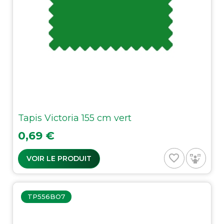
Tapis Victoria 155 cm vert
Prix
0,69 €
favorite_border
VOIR LE PRODUIT
TP556BO7