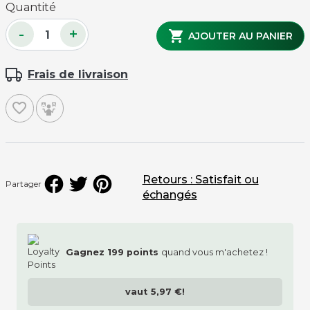
Quantité
-
+

AJOUTER AU PANIER
Frais de livraison
favorite_border
Retours : Satisfait ou
Partager
échangés
Gagnez
199
points
quand vous m'achetez !
vaut
5,97 €
!