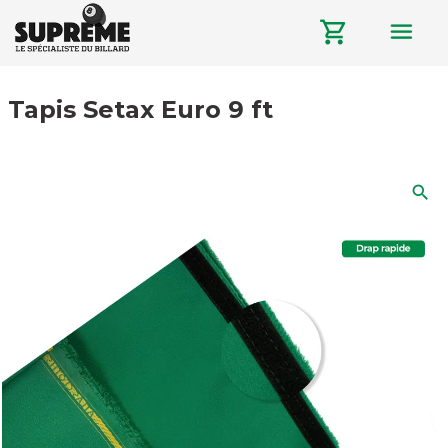
menu
shopping_cart
Tapis Setax Euro 9 ft
search