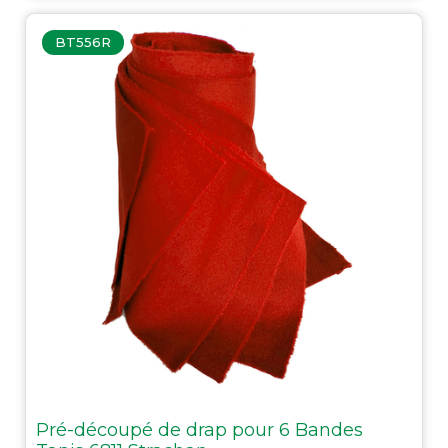
BT556R
Pré-découpé de drap pour 6 Bandes