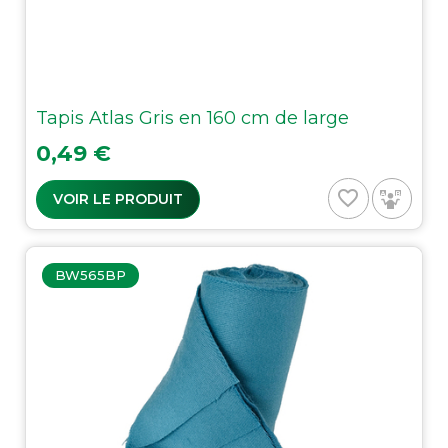
Tapis Atlas Gris en 160 cm de large
Prix
0,49 €
favorite_border
VOIR LE PRODUIT
BW565BP