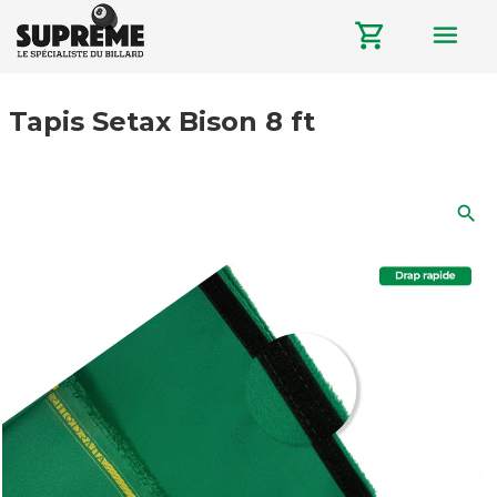
menu
shopping_cart
Tapis Setax Bison 8 ft
search