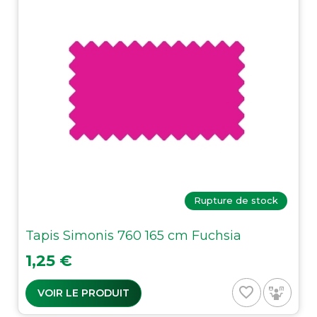
Rupture de stock
Tapis Simonis 760 165 cm Fuchsia
Prix
1,25 €
favorite_border
VOIR LE PRODUIT