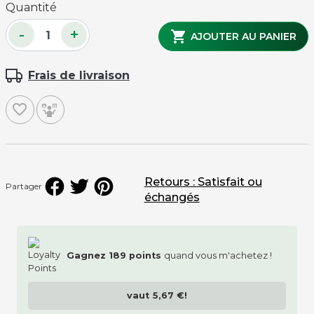
Quantité
-
+

AJOUTER AU PANIER
Frais de livraison
favorite_border
Retours : Satisfait ou
Partager
échangés
Gagnez
189
points
quand vous m'achetez !
vaut
5,67 €
!