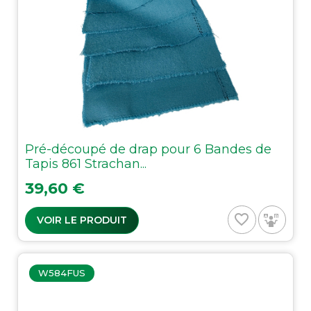
Pré-découpé de drap pour 6 Bandes de
Tapis 861 Strachan...
Prix
39,60 €
favorite_border
VOIR LE PRODUIT
W584FUS