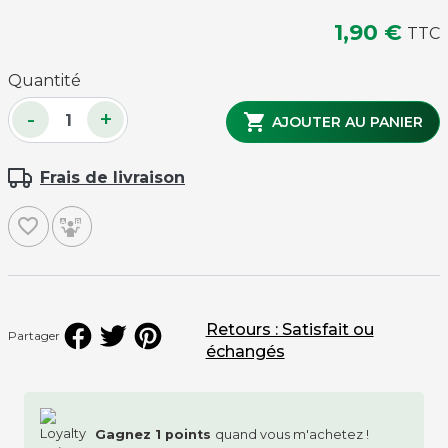
1,90 €
TTC
Quantité
-
+

AJOUTER AU PANIER
Frais de livraison
favorite_border
Retours : Satisfait ou
Partager
échangés
Gagnez
1
points
quand vous m'achetez !