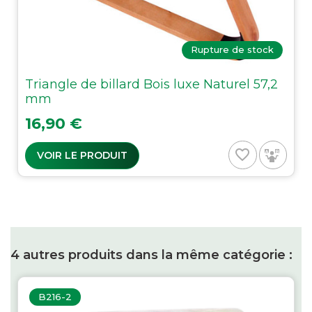
Rupture de stock
Triangle de billard Bois luxe Naturel 57,2
mm
Prix
16,90 €
favorite_border
VOIR LE PRODUIT
4 autres produits dans la même catégorie :
B216-2