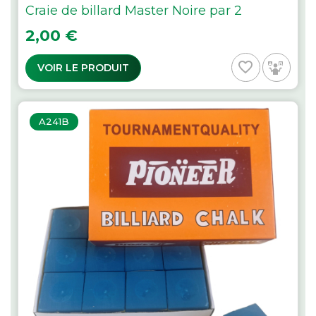
Craie de billard Master Noire par 2
Prix
2,00 €
favorite_border
VOIR LE PRODUIT
A241B