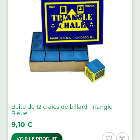
Boîte de 12 craies de billard Triangle
Bleue
Prix
9,10 €
favorite_border
VOIR LE PRODUIT