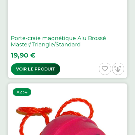
Porte-craie magnétique Alu Brossé
Master/Triangle/Standard
Prix
19,90 €
favorite_border
VOIR LE PRODUIT
A234