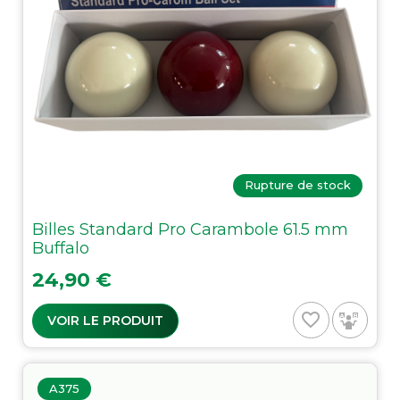
Rupture de stock
Billes Standard Pro Carambole 61.5 mm
Buffalo
Prix
24,90 €
favorite_border
VOIR LE PRODUIT
A375