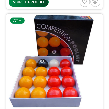
favorite_border
VOIR LE PRODUIT
A111M