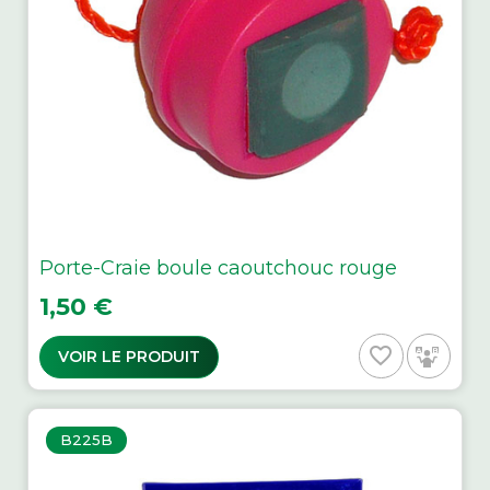
Porte-Craie boule caoutchouc rouge
Prix
1,50 €
favorite_border
VOIR LE PRODUIT
B225B