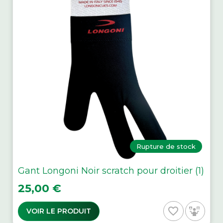
Rupture de stock
Gant Longoni Noir scratch pour droitier (1)
Prix
25,00 €
favorite_border
VOIR LE PRODUIT