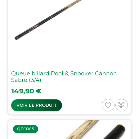
Queue billard Pool & Snooker Cannon
Sabre (3/4)
Prix
149,90 €
favorite_border
VOIR LE PRODUIT
QFC805