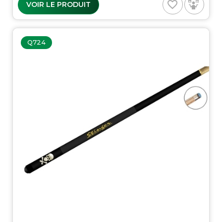
favorite_border
VOIR LE PRODUIT
Q724