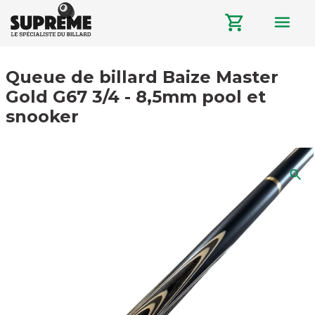
menu
shopping_cart
Queue de billard Baize Master
Gold G67 3/4 - 8,5mm pool et
snooker
search