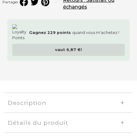
Retours : Satisfait ou
Partager
échangés
Gagnez
229
points
quand vous m'achetez !
vaut
6,87 €
!
Description
Détails du produit