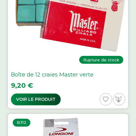
Rupture de stock
Boîte de 12 craies Master verte
Prix
9,20 €
favorite_border
VOIR LE PRODUIT
B312