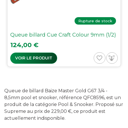
Rupture de stock
Queue billard Cue Craft Colour 9mm (1/2)
Prix
124,00 €
favorite_border
VOIR LE PRODUIT
Queue de billard Baize Master Gold G67 3/4 -
8,5mm pool et snooker, référence QFC8596, est un
produit de la catégorie Pool & Snooker. Proposé sur
Supreme au prix de 229,00 €, ce produit est
actuellement indisponible.