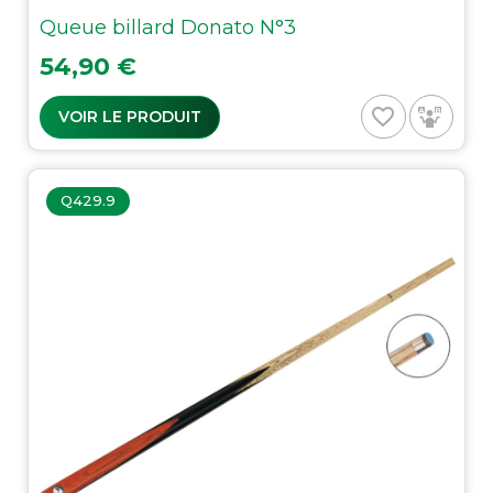
Queue billard Donato N°3
Prix
54,90 €
favorite_border
VOIR LE PRODUIT
Q429.9