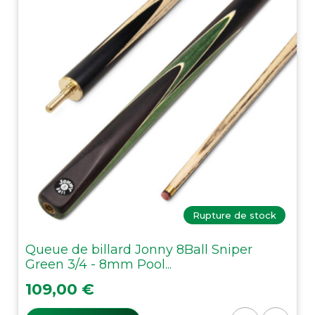
Rupture de stock
Queue de billard Jonny 8Ball Sniper
Green 3/4 - 8mm Pool...
Prix
109,00 €