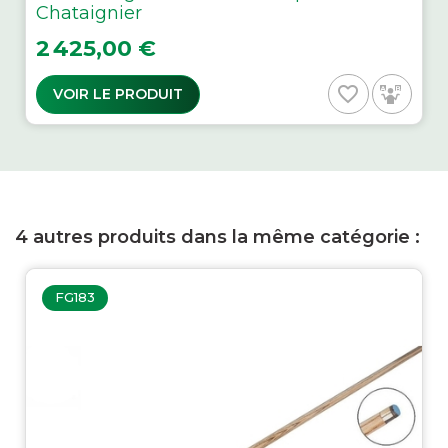
Chataignier
Prix
2 425,00 €
favorite_border
VOIR LE PRODUIT
4 autres produits dans la même catégorie :
FG183