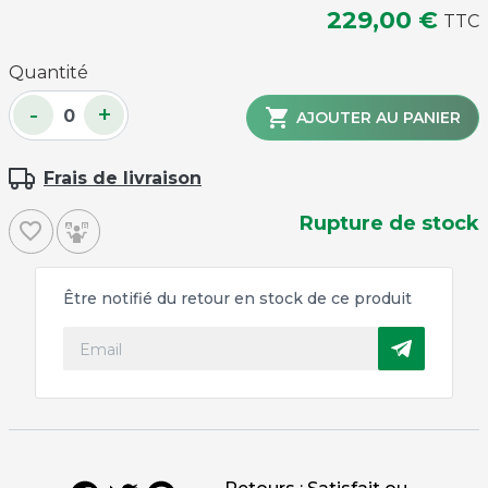
229,00 €
TTC
Quantité
-
+

AJOUTER AU PANIER
Frais de livraison
Rupture de stock
favorite_border
Être notifié du retour en stock de ce produit