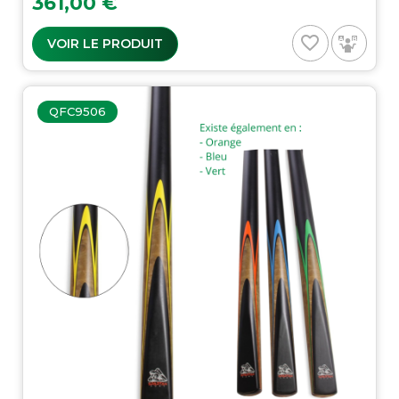
361,00 €
favorite_border
VOIR LE PRODUIT
QFC9506