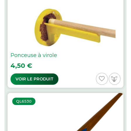
Ponceuse à virole
Prix
4,50 €
favorite_border
VOIR LE PRODUIT
QL6530