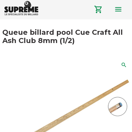
menu
shopping_cart
Queue billard pool Cue Craft All
Ash Club 8mm (1/2)
search