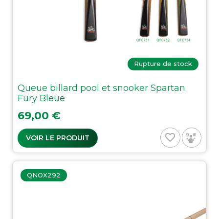
Rupture de stock
Queue billard pool et snooker Spartan
Fury Bleue
Prix
69,00 €
favorite_border
VOIR LE PRODUIT
QNOX292