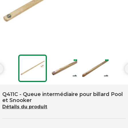

Q411C
- Queue intermédiaire pour billard Pool
et Snooker
Détails du produit