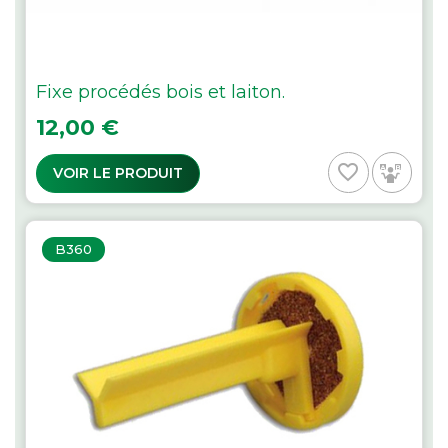
Fixe procédés bois et laiton.
Prix
12,00 €
favorite_border
VOIR LE PRODUIT
B360