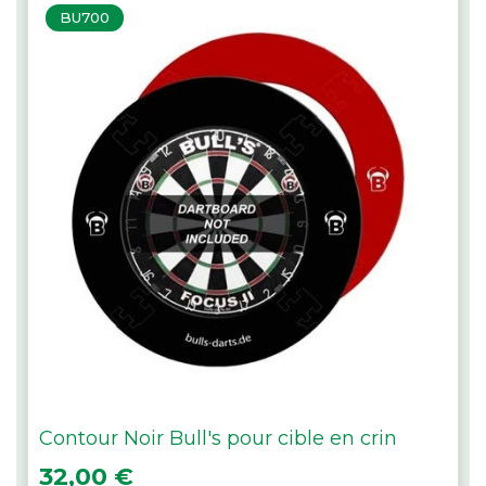
BU700
Contour Noir Bull's pour cible en crin
Prix
32,00 €