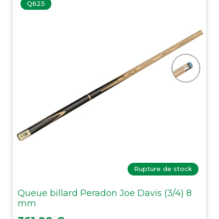
Q625
Rupture de stock
Queue billard Peradon Joe Davis (3/4) 8
mm
Prix