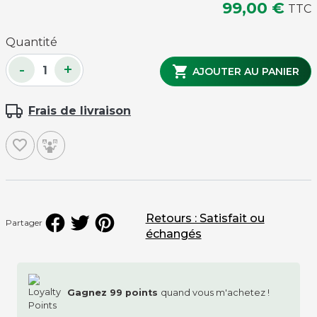
99,00 €
TTC
Quantité
-
+

AJOUTER AU PANIER
Frais de livraison
favorite_border
Retours : Satisfait ou
Partager
échangés
Gagnez
99
points
quand vous m'achetez !