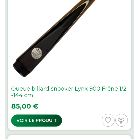
Queue billard snooker Lynx 900 Frêne 1/2
-144 cm
Prix
85,00 €
favorite_border
VOIR LE PRODUIT