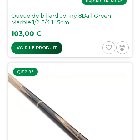
Rupture de stock
Queue de billard Jonny 8Ball Green
Marble 1/2 3/4 145cm...
Prix
103,00 €
favorite_border
VOIR LE PRODUIT
Q612.95