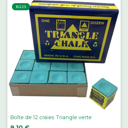
B225
Boîte de 12 craies Triangle verte
Prix
9,10 €