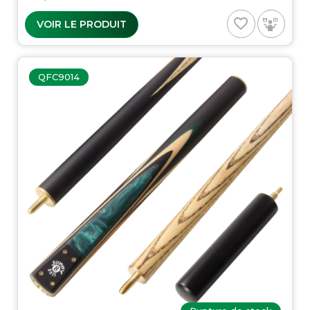
favorite_border
VOIR LE PRODUIT
QFC9014