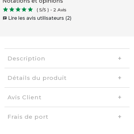
Notations et opinions





( 5/5 )
-
2 Avis
Lire les avis utilisateurs (2)
chat
Description
Détails du produit
Avis Client
Frais de port