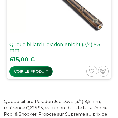
Queue billard Peradon Knight (3/4) 9.5
mm
Prix
615,00 €
favorite_border
VOIR LE PRODUIT
Queue billard Peradon Joe Davis (3/4) 9,5 mm,
référence Q625.95, est un produit de la catégorie
Pool & Snooker. Proposé sur Supreme au prix de