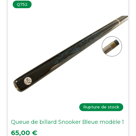
Q752
Rupture de stock
Queue de billard Snooker Bleue modèle 1
Prix
65,00 €