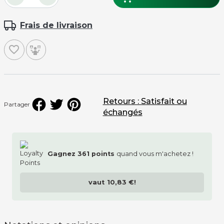
Frais de livraison
favorite_border
Retours : Satisfait ou
Partager
échangés
Gagnez
361
points
quand vous m'achetez !
vaut
10,83 €
!