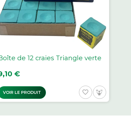
Boîte de 12 craies Triangle verte
rix
9,10 €
favorite_border
VOIR LE PRODUIT