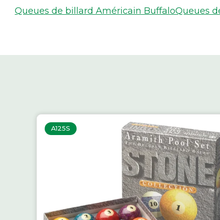
Queues de billard Américain Buffalo
Queues de 
A125S