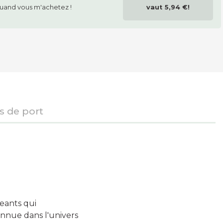
uand vous m'achetez !
vaut
5,94 €
!
is de port
geants qui
onnue dans l'univers