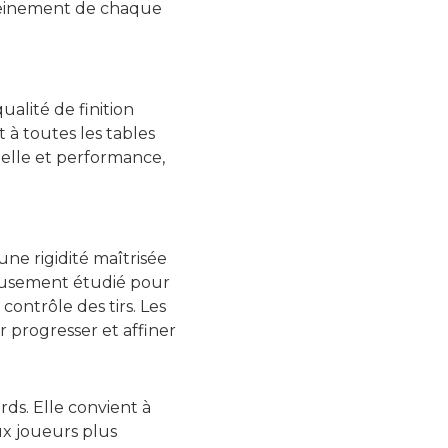
 pleinement de chaque
ualité de finition
t à toutes les tables
suelle et performance,
ne rigidité maîtrisée
gneusement étudié pour
contrôle des tirs. Les
 progresser et affiner
ds. Elle convient à
ux joueurs plus