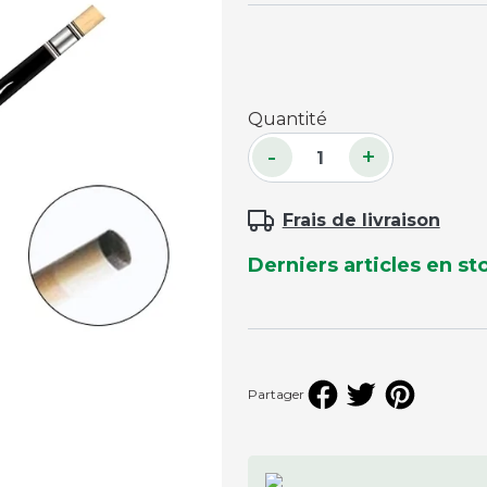
Accessoires palets
Planches et packs
Jeu Palets
Quantité
ACCESSOIRES JOUEURS
-
+
Craies
Frais de livraison
Porte-craies
Compteurs de points
Derniers articles en st
Gants
Serviettes
Support lunettes
Partager