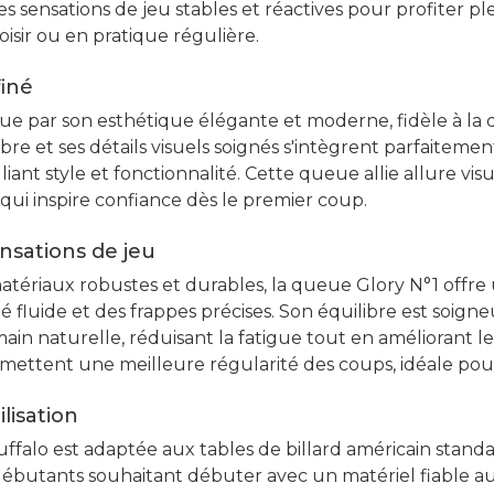
 des sensations de jeu stables et réactives pour profiter
loisir ou en pratique régulière.
finé
gue par son esthétique élégante et moderne, fidèle à la q
bre et ses détails visuels soignés s'intègrent parfaitemen
lliant style et fonctionnalité. Cette queue allie allure vi
i inspire confiance dès le premier coup.
nsations de jeu
tériaux robustes et durables, la queue Glory N°1 offre u
lé fluide et des frappes précises. Son équilibre est soi
ain naturelle, réduisant la fatigue tout en améliorant le 
rmettent une meilleure régularité des coups, idéale pour
ilisation
falo est adaptée aux tables de billard américain standar
 débutants souhaitant débuter avec un matériel fiable a