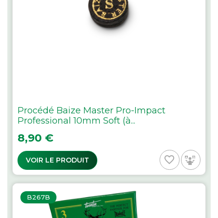
Procédé Baize Master Pro-Impact
Professional 10mm Soft (à...
Prix
8,90 €
favorite_border
VOIR LE PRODUIT
B267B