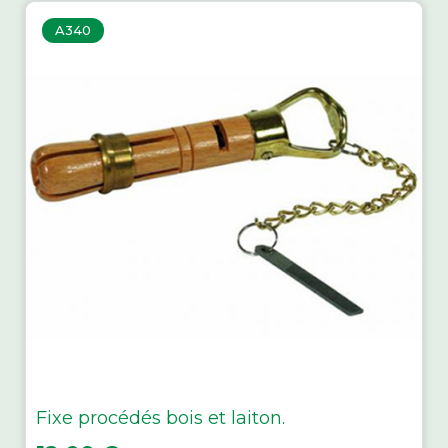
A340
Fixe procédés bois et laiton.
Prix