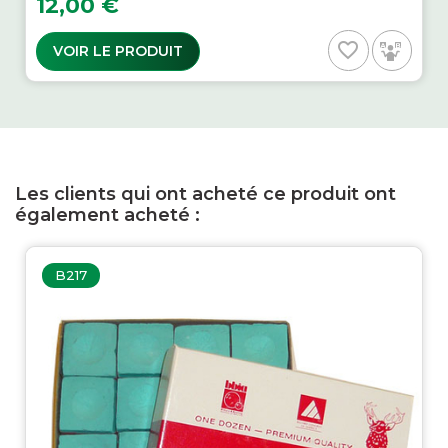
12,00 €
favorite_border
VOIR LE PRODUIT
Les clients qui ont acheté ce produit ont
également acheté :
B217