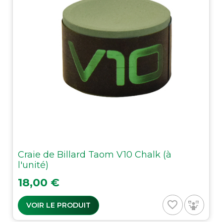
Craie de Billard Taom V10 Chalk (à
l'unité)
Prix
18,00 €
favorite_border
VOIR LE PRODUIT