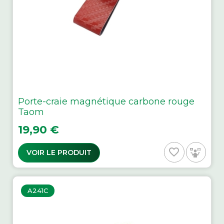
Porte-craie magnétique carbone rouge
Taom
Prix
19,90 €
favorite_border
VOIR LE PRODUIT
A241C