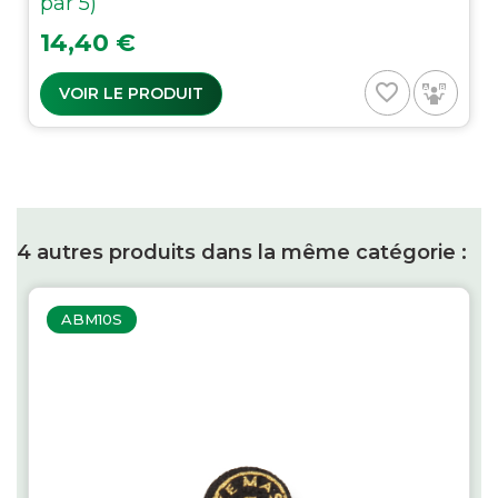
par 5)
Prix
14,40 €
favorite_border
VOIR LE PRODUIT
4 autres produits dans la même catégorie :
ABM10S