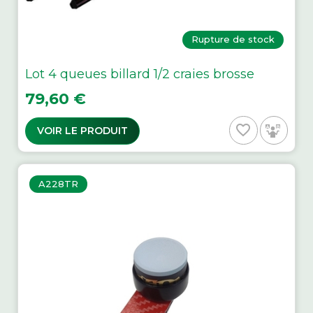
Rupture de stock
Lot 4 queues billard 1/2 craies brosse
Prix
79,60 €
favorite_border
VOIR LE PRODUIT
A228TR