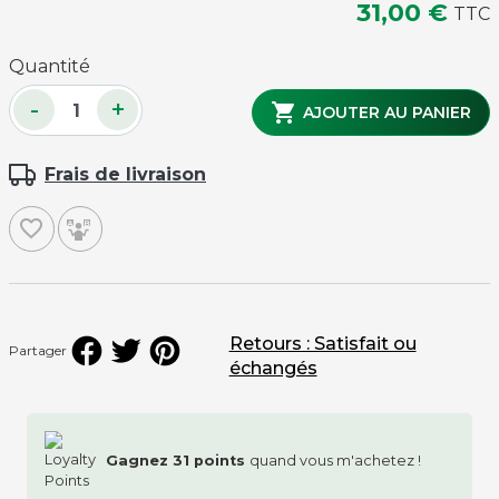
31,00 €
TTC
Quantité
-
+

AJOUTER AU PANIER
Frais de livraison
favorite_border
Retours : Satisfait ou
Partager
échangés
Gagnez
31
points
quand vous m'achetez !