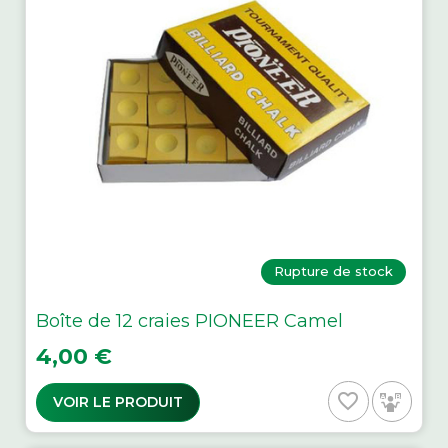
Rupture de stock
Boîte de 12 craies PIONEER Camel
Prix
4,00 €
favorite_border
VOIR LE PRODUIT