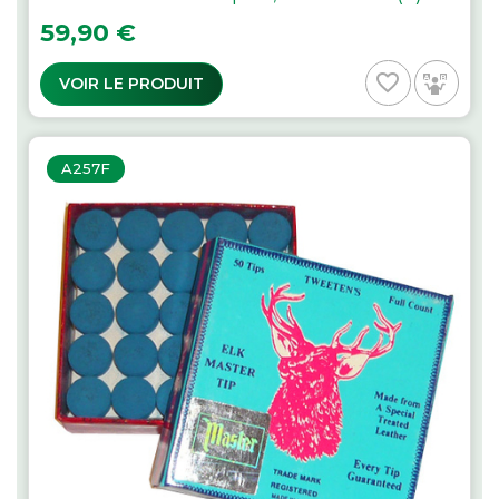
Prix
59,90 €
favorite_border
VOIR LE PRODUIT
A257F