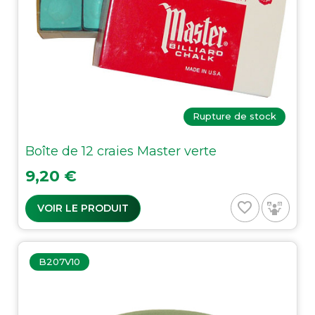
Rupture de stock
Boîte de 12 craies Master verte
Prix
9,20 €
favorite_border
VOIR LE PRODUIT
B207V10