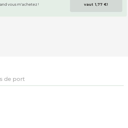
and vous m'achetez !
vaut
1,77 €
!
is de port