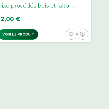
Fixe procédés bois et laiton.
rix
12,00 €
favorite_border
VOIR LE PRODUIT