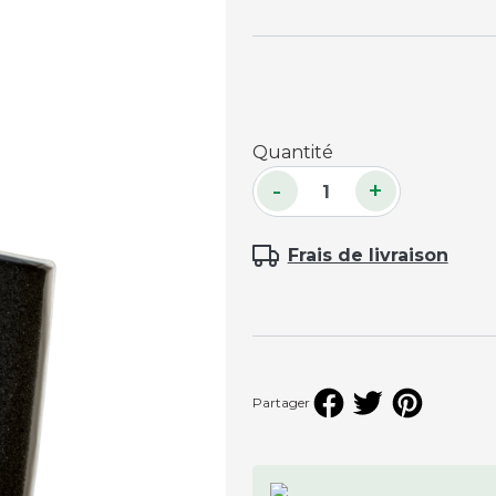
Accessoires palets
Planches et packs
Jeu Palets
ACCESSOIRES JOUEURS
Quantité
-
+
Craies
Porte-craies
Frais de livraison
Compteurs de points
Gants
Serviettes
Support lunettes
Partager