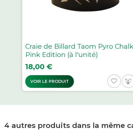
Craie de Billard Taom Pyro Chal
Pink Edition (à l'unité)
Prix
18,00 €
favorite_border
VOIR LE PRODUIT
4 autres produits dans la même ca