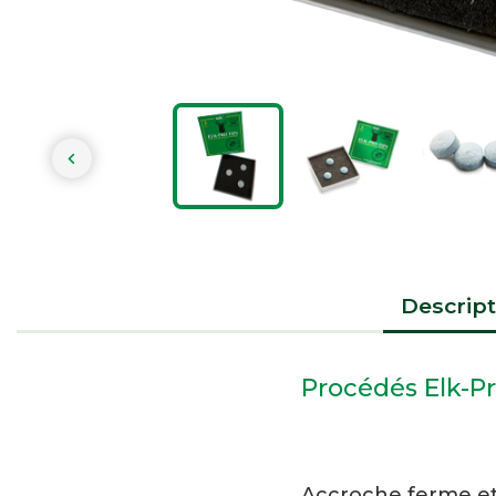

Descript
Procédés Elk-Pr
Accroche ferme e