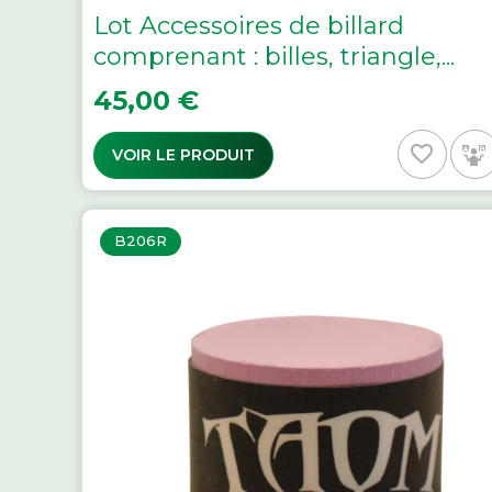
Lot Accessoires de billard
comprenant : billes, triangle,...
Prix
45,00 €
favorite_border
VOIR LE PRODUIT
B206R