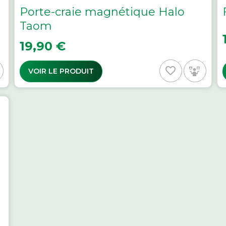
Porte-craie magnétique Halo
Taom
P
Prix
19,90 €
favorite_border
VOIR LE PRODUIT