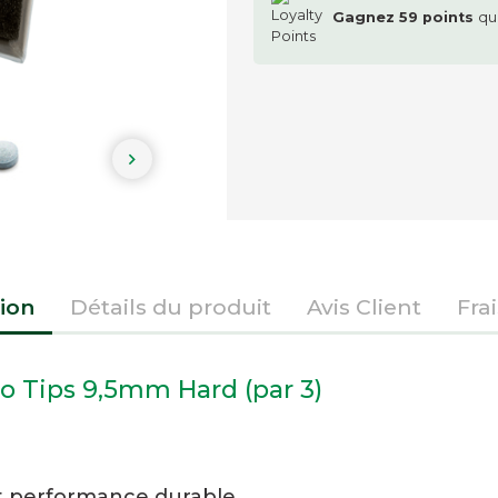
Gagnez
59
points
qu

ion
Détails du produit
Avis Client
Fra
o Tips 9,5mm Hard (par 3)
t performance durable