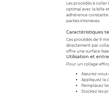
Les procédés à coller
optimal avec la bille 
adhérence constante e
parties intensives.
Caractéristiques t
Ces procédés de 9 mm s
directement par collag
offre une surface liss
Utilisation et entr
Pour un collage effic
Assurez-vous q
Appliquez la c
Remplacez les
Stockez les p