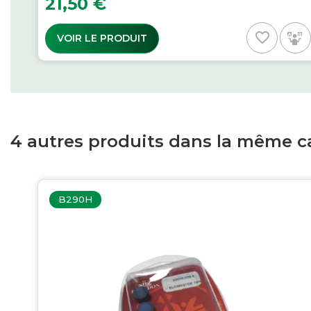
21,50 €
favorite_border
VOIR LE PRODUIT
4 autres produits dans la même ca
B290H