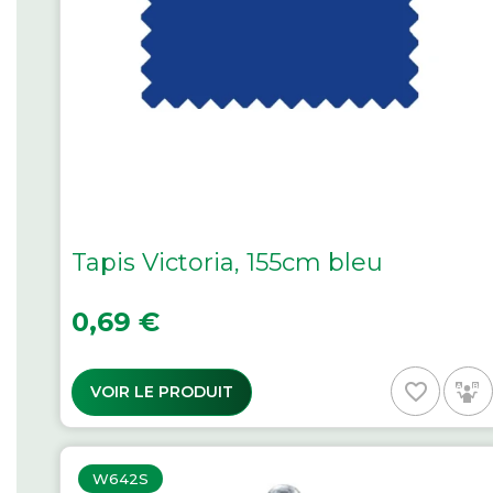
Tapis Victoria, 155cm bleu
Prix
0,69 €
favorite_border
VOIR LE PRODUIT
W642S