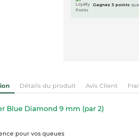
Gagnez
3
points
qua
ion
Détails du produit
Avis Client
Fra
ler Blue Diamond 9 mm (par 2)
rence pour vos queues