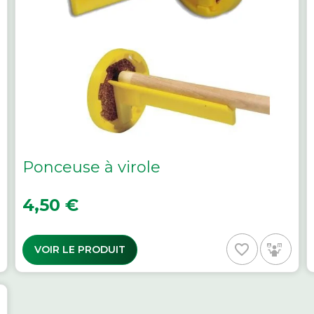
Ponceuse à virole
Prix
4,50 €
favorite_border
VOIR LE PRODUIT