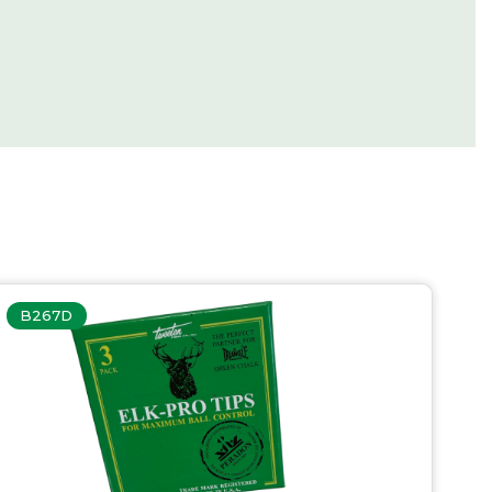
B267D