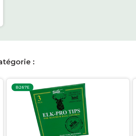
tégorie :
B267E