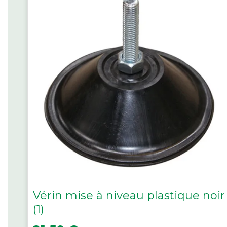
Vérin mise à niveau plastique noir
(1)
Prix