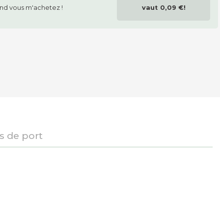
nd vous m'achetez !
vaut
0,09 €
!
is de port