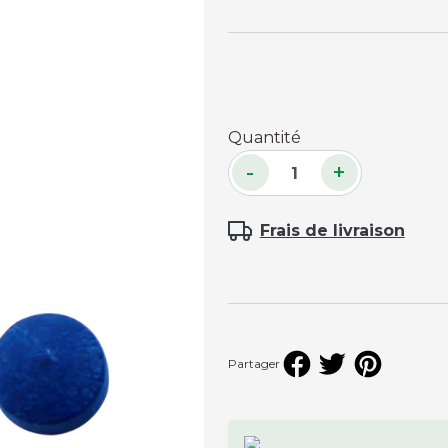
Accessoires palets
Planches et packs
Jeu Palets
ACCESSOIRES JOUEURS
Quantité
-
+
Craies
Porte-craies
Frais de livraison
Compteurs de points
Gants
Serviettes
Support lunettes
Partager