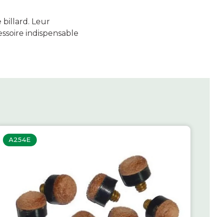
 billard. Leur
essoire indispensable
A254E