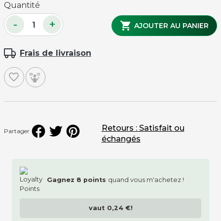
Quantité
-
+

AJOUTER AU PANIER
Frais de livraison
favorite_border
Retours : Satisfait ou
Partager
échangés
Gagnez
8
points
quand vous m'achetez !
vaut
0,24 €
!