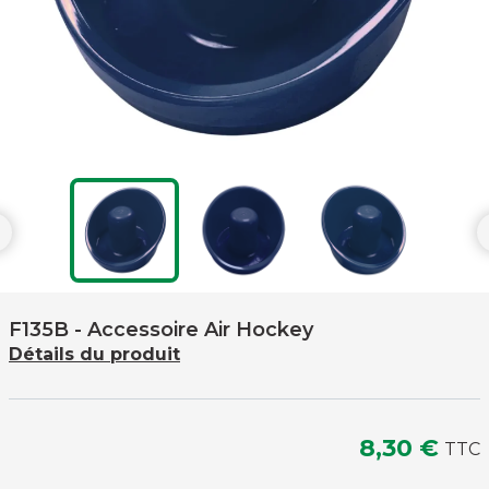

F135B
- Accessoire Air Hockey
Détails du produit
8,30 €
TTC