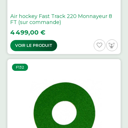
Air hockey Fast Track 220 Monnayeur 8
FT (sur commande)
Prix
4 499,00 €
favorite_border
VOIR LE PRODUIT
F132