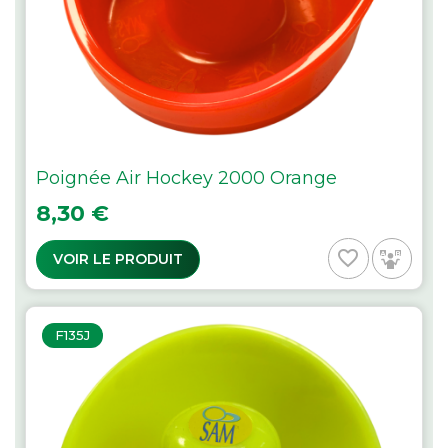
Poignée Air Hockey 2000 Orange
Prix
8,30 €
favorite_border
VOIR LE PRODUIT
F135J