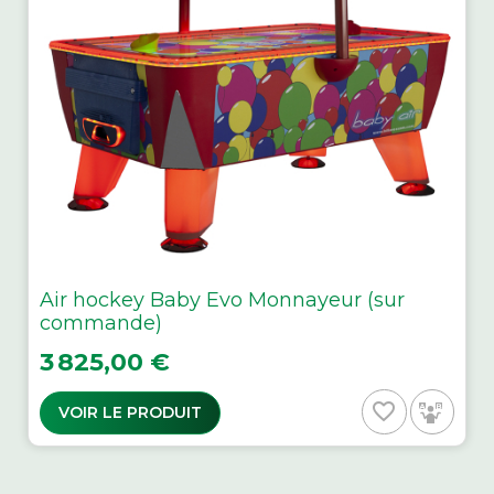
Air hockey Baby Evo Monnayeur (sur
commande)
Prix
3 825,00 €
favorite_border
VOIR LE PRODUIT