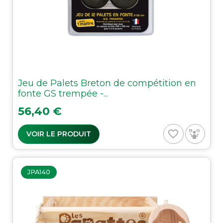
Jeu de Palets Breton de compétition en
fonte GS trempée -...
Prix
56,40 €
favorite_border
VOIR LE PRODUIT
JPA140