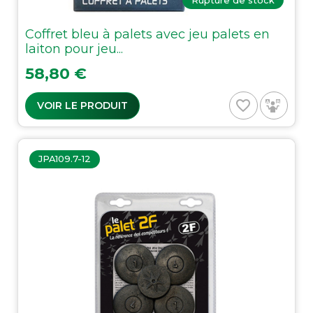
Coffret bleu à palets avec jeu palets en
laiton pour jeu...
Prix
58,80 €
favorite_border
VOIR LE PRODUIT
JPA109.7-12