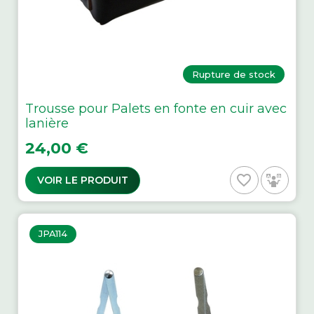
Rupture de stock
Trousse pour Palets en fonte en cuir avec
lanière
Prix
24,00 €
favorite_border
VOIR LE PRODUIT
JPA114