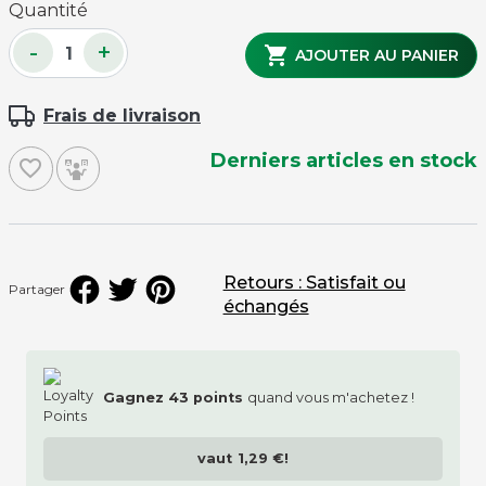
Quantité
-
+

AJOUTER AU PANIER
Frais de livraison
Derniers articles en stock
favorite_border
Retours : Satisfait ou
Partager
échangés
Gagnez
43
points
quand vous m'achetez !
vaut
1,29 €
!