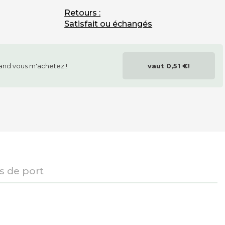
Retours :
Satisfait ou échangés
and vous m'achetez !
vaut
0,51 €
!
is de port