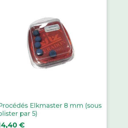
Procédés Elkmaster 8 mm (sous
blister par 5)
rix
14,40 €