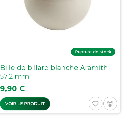
Rupture de stock
Bille de billard blanche Aramith
57,2 mm
Prix
9,90 €
favorite_border
VOIR LE PRODUIT