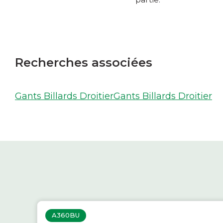
Recherches associées
Gants Billards Droitier
Gants Billards Droitier
A360BU