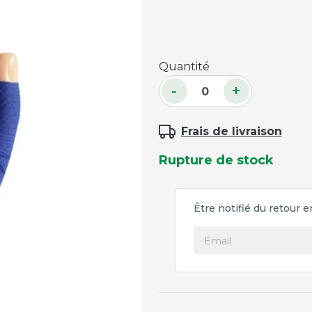
Accessoires palets
Planches et packs
Quantité
Jeu Palets
-
+
ACCESSOIRES JOUEURS
Craies
Frais de livraison
Porte-craies
Rupture de stock
Compteurs de points
Gants
Serviettes
Être notifié du retour 
Support lunettes