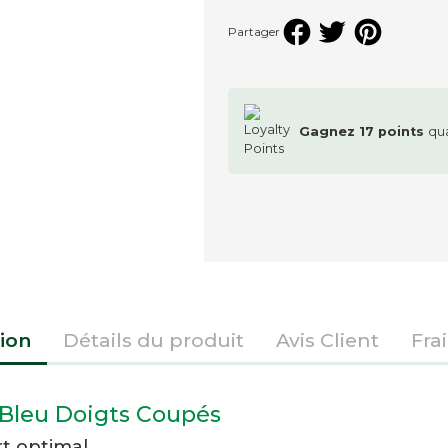
Partager
Gagnez
17
points
qu
ion
Détails du produit
Avis Client
Fra
 Bleu Doigts Coupés
rt optimal