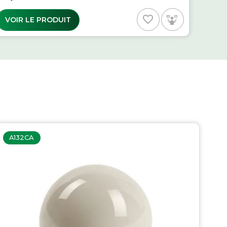
favorite_border
VOIR LE PRODUIT
A132CA