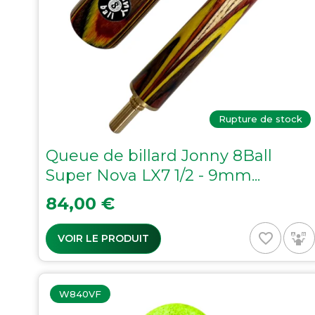
Rupture de stock
Queue de billard Jonny 8Ball
Super Nova LX7 1/2 - 9mm...
Prix
84,00 €
favorite_border
VOIR LE PRODUIT
W840VF