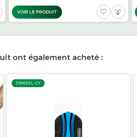
favorite_border
VOIR LE PRODUIT
duit ont également acheté :
D1665SL-CY