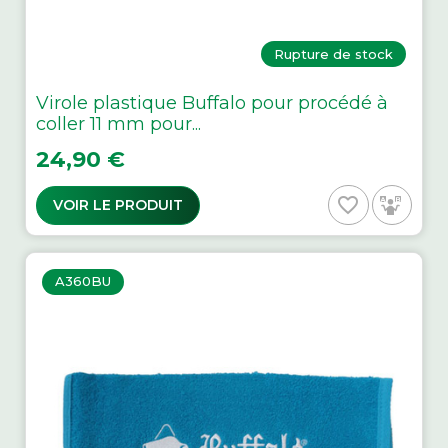
Rupture de stock
Virole plastique Buffalo pour procédé à
coller 11 mm pour...
Prix
24,90 €
favorite_border
VOIR LE PRODUIT
A360BU