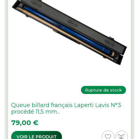
Rupture de stock
Queue billard français Laperti Lavis N°3
procédé 11,5 mm...
Prix
79,00 €
favorite_border
VOIR LE PRODUIT