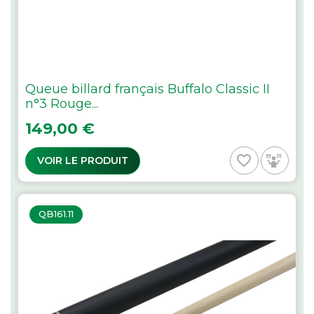
Queue billard français Buffalo Classic II
n°3 Rouge...
Prix
149,00 €
favorite_border
VOIR LE PRODUIT
QB161.11