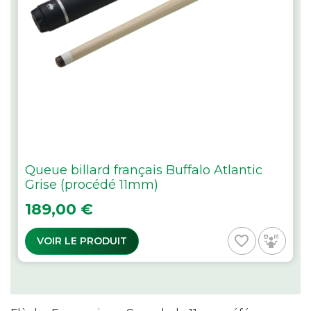
Queue billard français Buffalo Atlantic
Grise (procédé 11mm)
Prix
189,00 €
favorite_border
VOIR LE PRODUIT