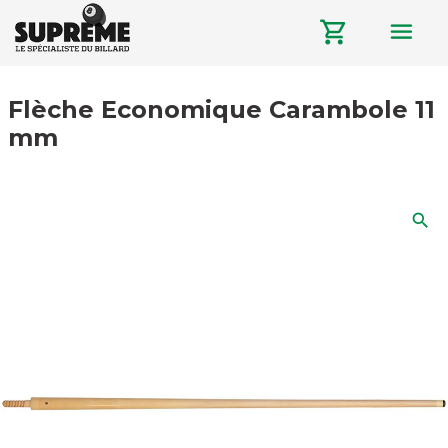
menu
shopping_cart
Flèche Economique Carambole 11
mm
search