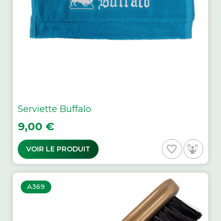
Serviette Buffalo
Prix
9,00 €
favorite_border
VOIR LE PRODUIT
A369