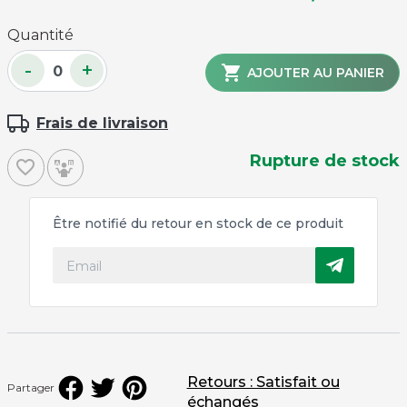
Quantité
-
+

AJOUTER AU PANIER
Frais de livraison
Rupture de stock
favorite_border
Être notifié du retour en stock de ce produit
Retours : Satisfait ou
Partager
échangés