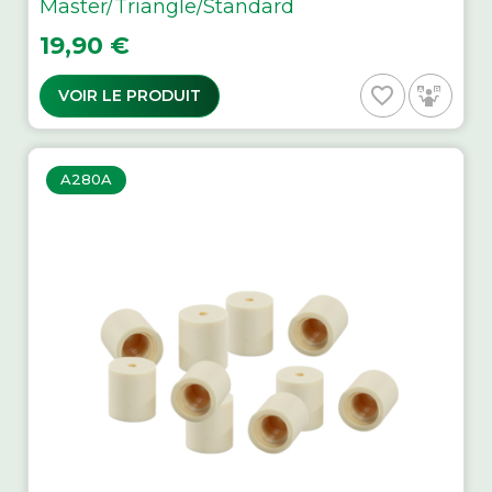
Master/Triangle/Standard
Prix
19,90 €
favorite_border
VOIR LE PRODUIT
A280A