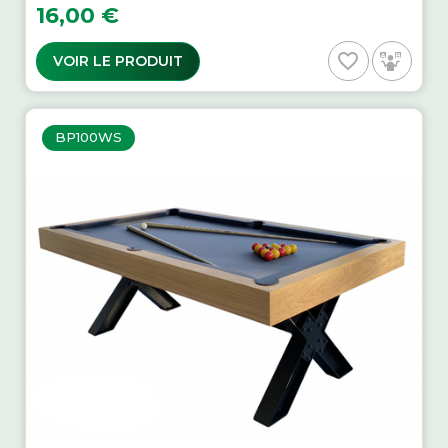
Prix
16,00 €
favorite_border
VOIR LE PRODUIT
BP100WS