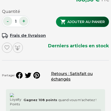
Quantité
-
+

AJOUTER AU PANIER
Frais de livraison
Derniers articles en stock
favorite_border
Retours : Satisfait ou
Partager
échangés
Gagnez
108
points
quand vous m'achetez !