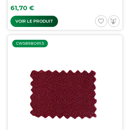
Prix
61,70 €
favorite_border
VOIR LE PRODUIT
CW589BOR1.5