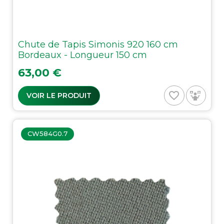
Chute de Tapis Simonis 920 160 cm
Bordeaux - Longueur 150 cm
Prix
63,00 €
favorite_border
VOIR LE PRODUIT
CW584G0.7