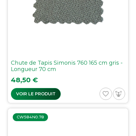
Chute de Tapis Simonis 760 165 cm gris -
Longueur 70 cm
Prix
48,50 €
favorite_border
VOIR LE PRODUIT
CW584N0.78