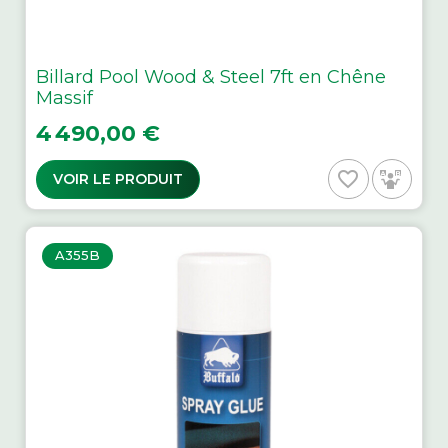
Billard Pool Wood & Steel 7ft en Chêne
Massif
Prix
4 490,00 €
favorite_border
VOIR LE PRODUIT
A355B