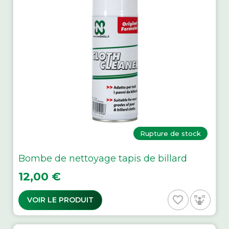
Rupture de stock
Bombe de nettoyage tapis de billard
Prix
12,00 €
favorite_border
VOIR LE PRODUIT