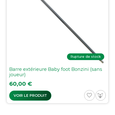
Rupture de stock
Barre extérieure Baby foot Bonzini (sans
joueur)
Prix
60,00 €
favorite_border
VOIR LE PRODUIT