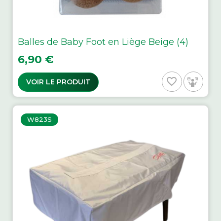
Balles de Baby Foot en Liège Beige (4)
Prix
6,90 €
favorite_border
VOIR LE PRODUIT
W823S