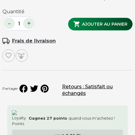
Quantité
-
+

AJOUTER AU PANIER
Frais de livraison
favorite_border
Retours : Satisfait ou
Partager
échangés
Gagnez
27
points
quand vous m'achetez !