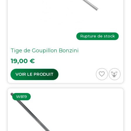
Rupture de stock
Tige de Goupillon Bonzini
Prix
19,00 €
favorite_border
VOIR LE PRODUIT
W819