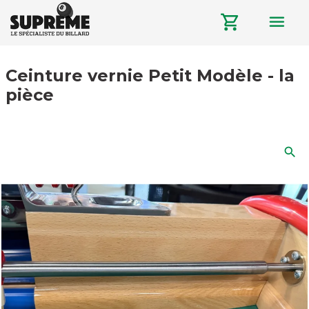
menu
shopping_cart
Ceinture vernie Petit Modèle - la
pièce
search