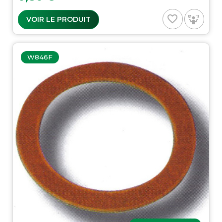
favorite_border
VOIR LE PRODUIT
W846F