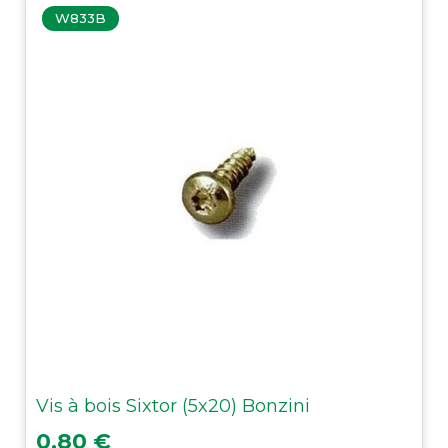
W833B
Vis à bois Sixtor (5x20) Bonzini
Prix
0,80 €