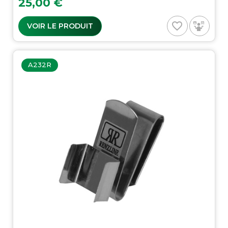
25,00 €
favorite_border
VOIR LE PRODUIT
A232R