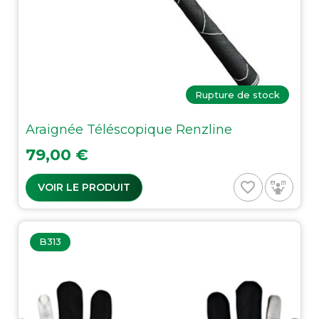
Rupture de stock
Araignée Téléscopique Renzline
Prix
79,00 €
favorite_border
VOIR LE PRODUIT
B313