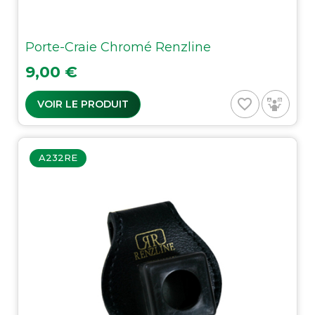
Porte-Craie Chromé Renzline
Prix
9,00 €
favorite_border
VOIR LE PRODUIT
A232RE