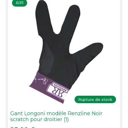
B311
Rupture de stock
Gant Longoni modèle Renzline Noir
scratch pour droitier (1)
Prix