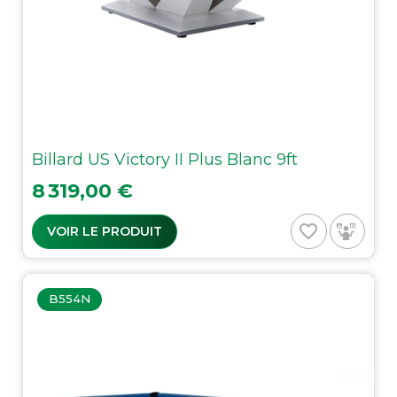
Billard US Victory II Plus Blanc 9ft
Prix
8 319,00 €
favorite_border
VOIR LE PRODUIT
B554N