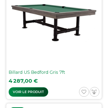
Billard US Bedford Gris 7ft
Prix
4 287,00 €
favorite_border
VOIR LE PRODUIT