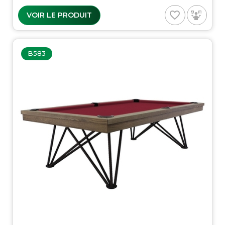
favorite_border
VOIR LE PRODUIT
B583