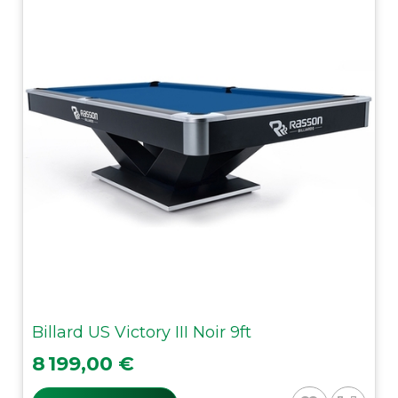
Billard US Victory III Noir 9ft
Prix
8 199,00 €