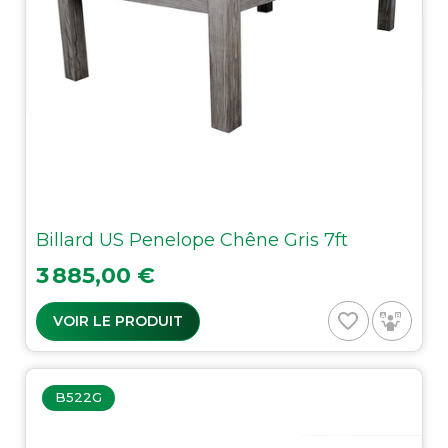
Billard US Penelope Chêne Gris 7ft
Prix
3 885,00 €
favorite_border
VOIR LE PRODUIT
B522G