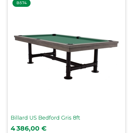
B574
Billard US Bedford Gris 8ft
Prix
4 386,00 €