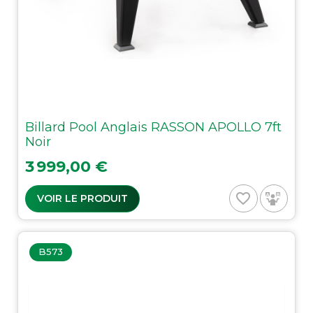
Billard Pool Anglais RASSON APOLLO 7ft
Noir
Prix
3 999,00 €
favorite_border
VOIR LE PRODUIT
B573