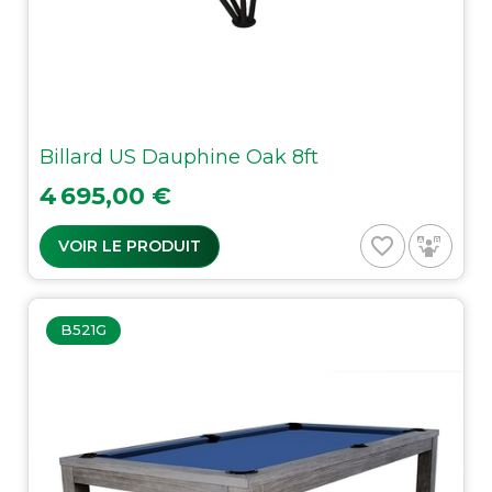
Billard US Dauphine Oak 8ft
Prix
4 695,00 €
favorite_border
VOIR LE PRODUIT
B521G