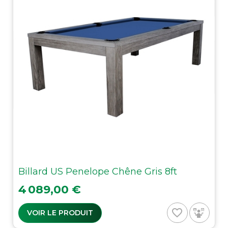
Billard US Penelope Chêne Gris 8ft
Prix
4 089,00 €
favorite_border
VOIR LE PRODUIT