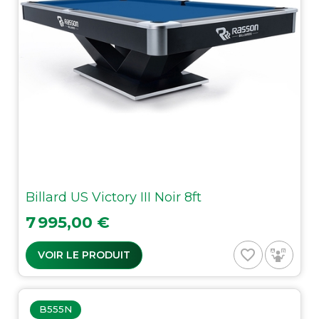
Billard US Victory III Noir 8ft
Prix
7 995,00 €
favorite_border
VOIR LE PRODUIT
B555N