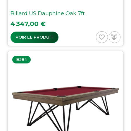
Billard US Dauphine Oak 7ft
Prix
4 347,00 €
favorite_border
VOIR LE PRODUIT
B584