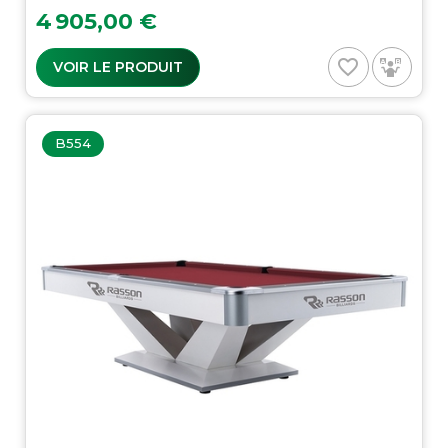
Prix
4 905,00 €
favorite_border
VOIR LE PRODUIT
B554