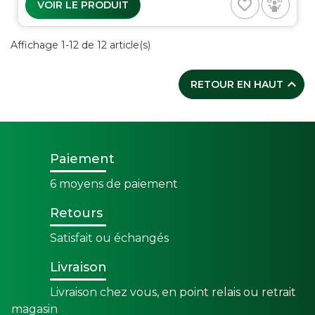
favorite_border
VOIR LE PRODUIT
Affichage 1-12 de 12 article(s)

RETOUR EN HAUT
Paiement
6 moyens de paiement
Retours
Satisfait ou échangés
Livraison
Livraison chez vous, en point relais ou retrait
magasin