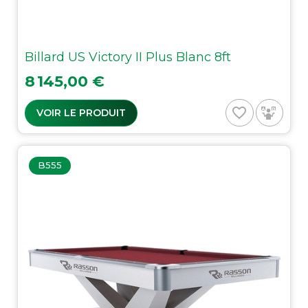
Billard US Victory II Plus Blanc 8ft
Prix
8 145,00 €
favorite_border
VOIR LE PRODUIT
B555