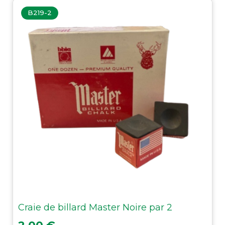
B219-2
Craie de billard Master Noire par 2
Prix