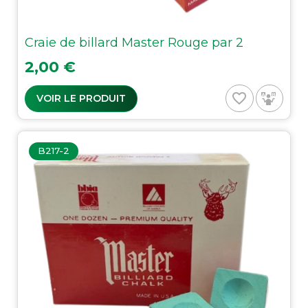
Craie de billard Master Rouge par 2
Prix
2,00 €
favorite_border
VOIR LE PRODUIT
B217-2