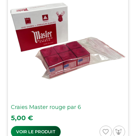
Craies Master rouge par 6
Prix
5,00 €
favorite_border
VOIR LE PRODUIT