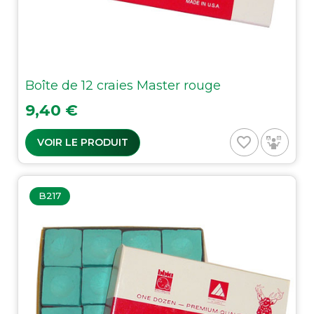
Boîte de 12 craies Master rouge
Prix
9,40 €
favorite_border
VOIR LE PRODUIT
B217