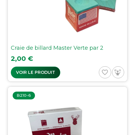
Craie de billard Master Verte par 2
Prix
2,00 €
favorite_border
VOIR LE PRODUIT
B210-6