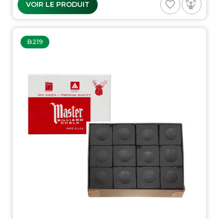
favorite_border
VOIR LE PRODUIT
B219