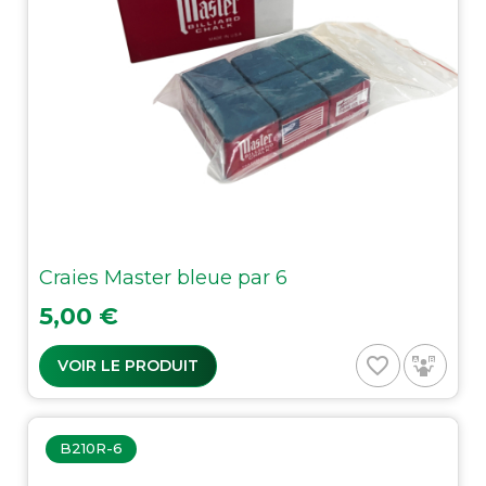
Craies Master bleue par 6
Prix
5,00 €
favorite_border
VOIR LE PRODUIT
B210R-6