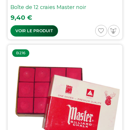
Boîte de 12 craies Master noir
Prix
9,40 €
favorite_border
VOIR LE PRODUIT
B216