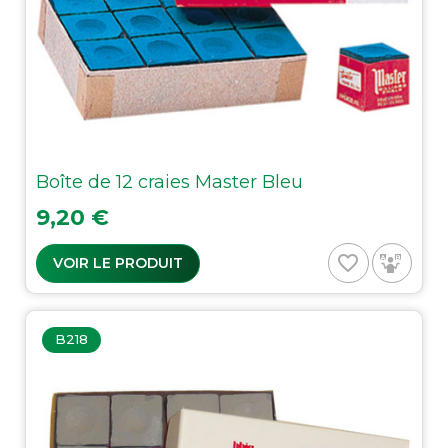
Boîte de 12 craies Master Bleu
Prix
9,20 €
favorite_border
VOIR LE PRODUIT
B218