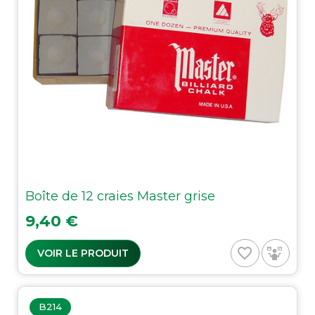
Boîte de 12 craies Master grise
Prix
9,40 €
favorite_border
VOIR LE PRODUIT
B214