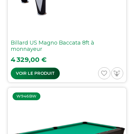
Billard US Magno Baccata 8ft à
monnayeur
Prix
4 329,00 €
favorite_border
VOIR LE PRODUIT
W946BW