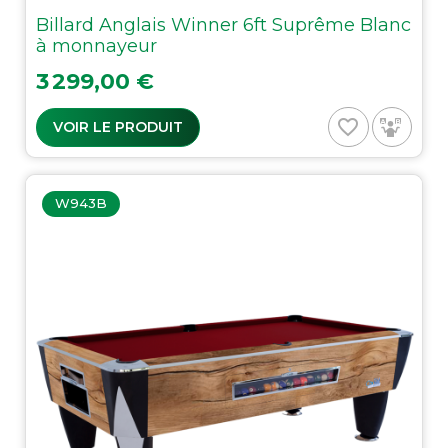
Billard Anglais Winner 6ft Suprême Blanc
à monnayeur
Prix
3 299,00 €
favorite_border
VOIR LE PRODUIT
W943B