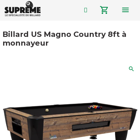
menu
shopping_cart
Billard US Magno Country 8ft à
monnayeur
search