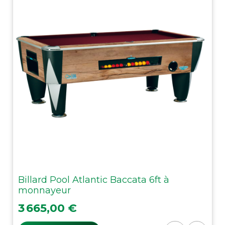
Billard Pool Atlantic Baccata 6ft à
monnayeur
Prix
3 665,00 €