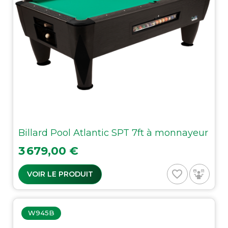
Billard Pool Atlantic SPT 7ft à monnayeur
Prix
3 679,00 €
favorite_border
VOIR LE PRODUIT
W945B