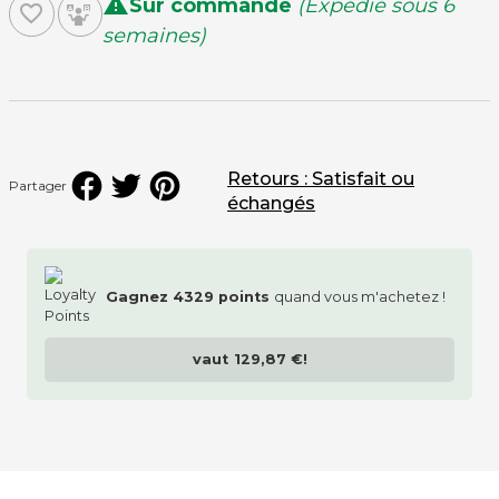

Sur commande
(Expédié sous 6
favorite_border
semaines)
type de monnayeur
Retours : Satisfait ou
programmation du monnayeur
Partager
échangés
Gagnez
4329
points
quand vous m'achetez !
Eclairage des pieds
vaut
129,87 €
!