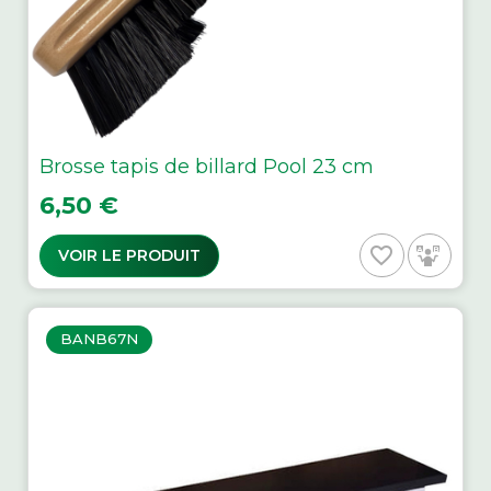
Brosse tapis de billard Pool 23 cm
Prix
6,50 €
favorite_border
VOIR LE PRODUIT
BANB67N