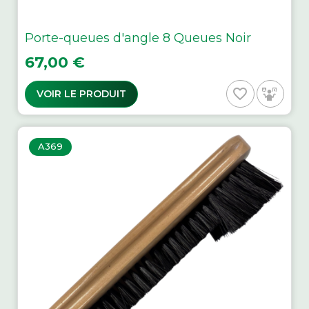
Porte-queues d'angle 8 Queues Noir
Prix
67,00 €
favorite_border
VOIR LE PRODUIT
A369