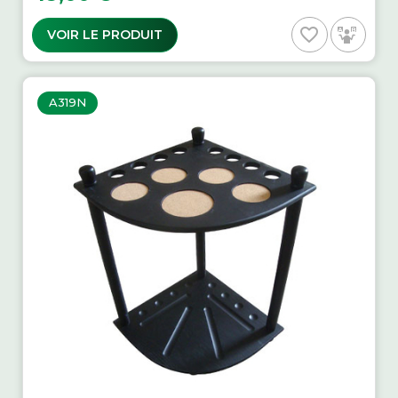
favorite_border
VOIR LE PRODUIT
A319N