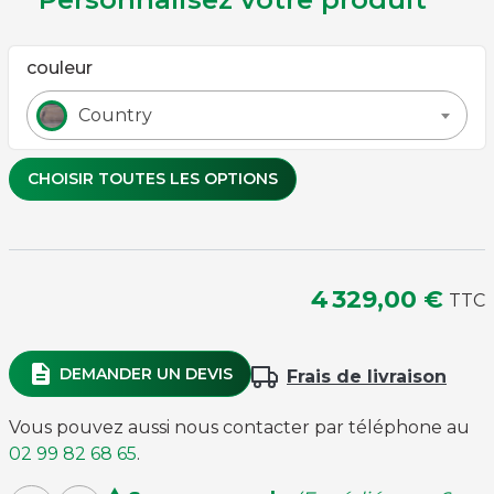
couleur
Country
CHOISIR TOUTES LES OPTIONS
Couleur de tapis
4 329,00 €
TTC
Bordeaux
Rose
Bleu Rapide
Rapide
Gris Rapide
Rapide
description
DEMANDER UN DEVIS
Frais de livraison
Rouge
Vert Jaune
Violet
Rapide
Rapide
Rapide
Vous pouvez aussi nous contacter par téléphone au
02 99 82 68 65
.