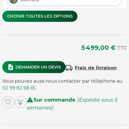
CHOISIR TOUTES LES OPTIONS
Couleur de tapis
5 499,00 €
TTC
Bordeaux
Rose
Bleu Rapide
Rapide
Gris Rapide
Rapide
description
DEMANDER UN DEVIS
Frais de livraison
Rouge
Vert Jaune
Violet
Rapide
Rapide
Rapide
Vous pouvez aussi nous contacter par téléphone au
02 99 82 68 65
.

Sur commande
(Expédié sous 5
favorite_border
semaines)
Eclairage des pieds