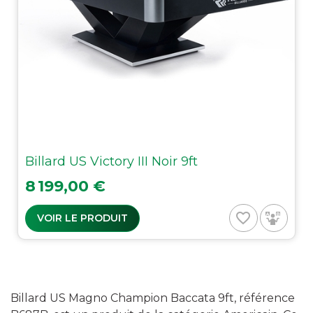
Billard US Victory III Noir 9ft
Prix
8 199,00 €
favorite_border
VOIR LE PRODUIT
Billard US Magno Champion Baccata 9ft, référence