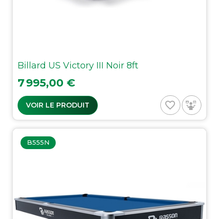
Billard US Victory III Noir 8ft
Prix
7 995,00 €
favorite_border
VOIR LE PRODUIT
B555N