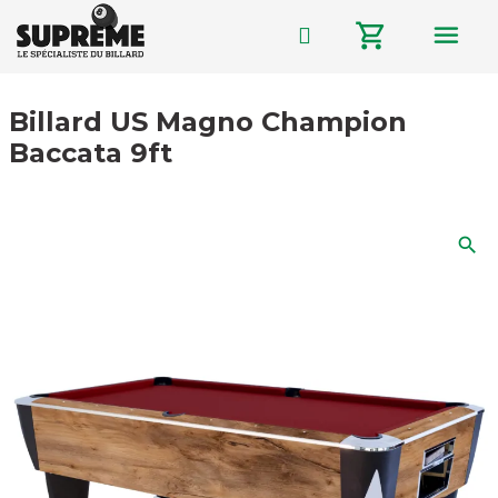
menu
shopping_cart
Billard US Magno Champion
Baccata 9ft
search