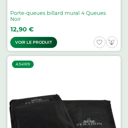
Porte-queues billard mural 4 Queues
Noir
Prix
12,90 €
favorite_border
VOIR LE PRODUIT
A341R9