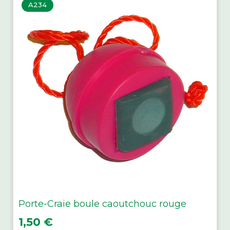
A234
Porte-Craie boule caoutchouc rouge
Prix
1,50 €