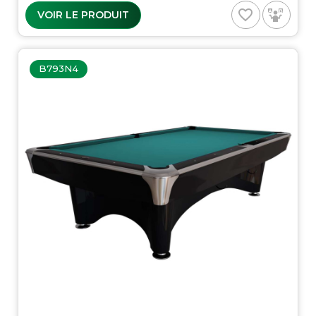
favorite_border
VOIR LE PRODUIT
B793N4