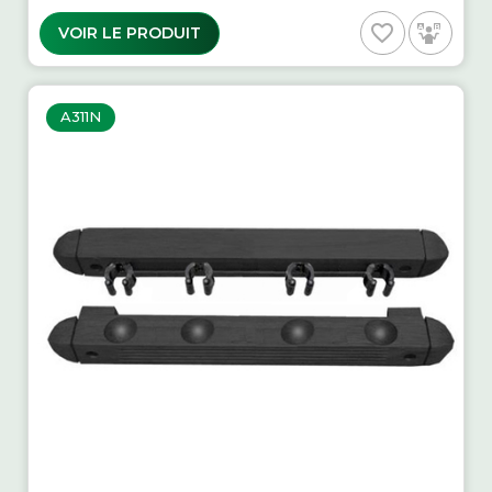
favorite_border
VOIR LE PRODUIT
A311N