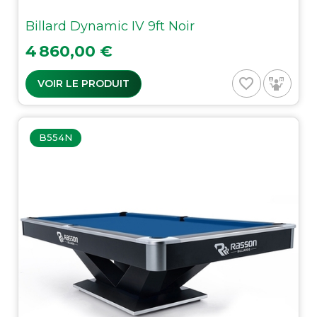
Billard Dynamic IV 9ft Noir
Prix
4 860,00 €
favorite_border
VOIR LE PRODUIT
B554N