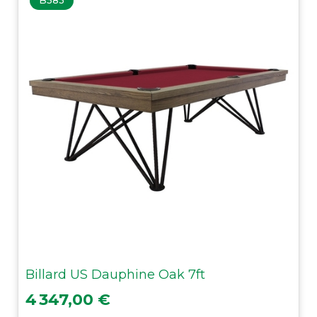
B583
Billard US Dauphine Oak 7ft
Prix
4 347,00 €