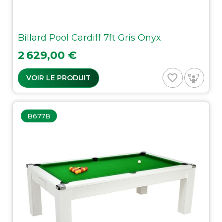
Billard Pool Cardiff 7ft Gris Onyx
Prix
2 629,00 €
favorite_border
VOIR LE PRODUIT
B677B