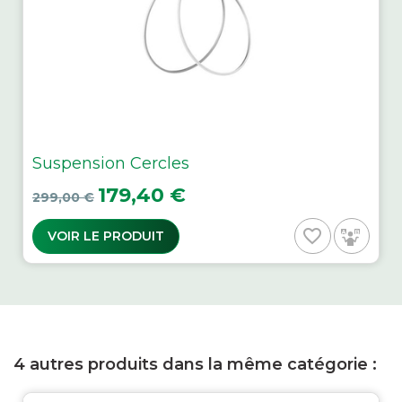
Suspension Cercles
Prix de base
Prix
179,40 €
299,00 €
favorite_border
VOIR LE PRODUIT
4 autres produits dans la même catégorie :