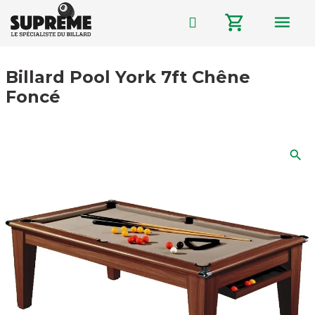
menu
shopping_cart
Billard Pool York 7ft Chêne
Foncé
search