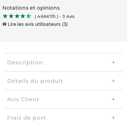
Notations et opinions





( 4.6667/5 )
-
3 Avis
Lire les avis utilisateurs (3)
chat
Description
Détails du produit
Avis Client
Frais de port