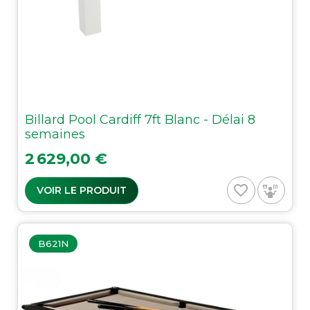
Billard Pool Cardiff 7ft Blanc - Délai 8
semaines
Prix
2 629,00 €
favorite_border
VOIR LE PRODUIT
B621N