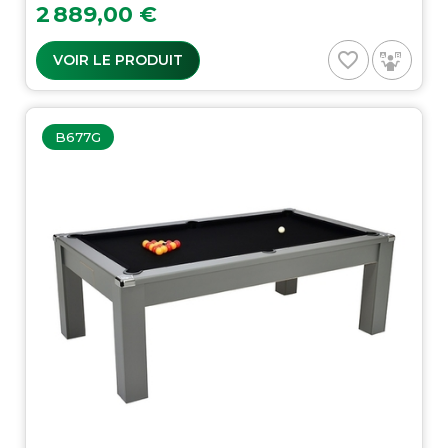
Prix
2 889,00 €
favorite_border
VOIR LE PRODUIT
B677G