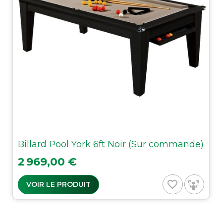
Billard Pool York 6ft Noir (Sur commande)
Prix
2 969,00 €
favorite_border
VOIR LE PRODUIT