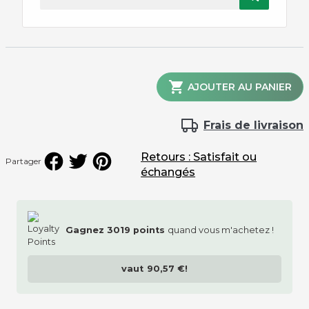
pour vos enfants, le baby-foot air

AJOUTER AU PANIER
hockey freestyle offert
Frais de livraison
Retours : Satisfait ou
Partager
option d'installation
échangés
Gagnez
3019
points
quand vous m'achetez !
vaut
90,57 €
!