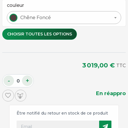
couleur
Chêne Foncé
CHOISIR TOUTES LES OPTIONS
Couleur de tapis
3 019,00 €
TTC
Bleu
Bordeaux
Gris
Noir
-
+
Tapis
En réappro
Simonis 760
favorite_border
Rouge
Vert
Violet
: +
360,00 €
Être notifié du retour en stock de ce produit
Taupe : +
230,00 €