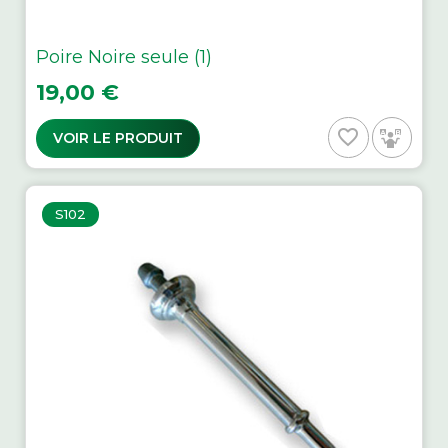
Poire Noire seule (1)
Prix
19,00 €
favorite_border
VOIR LE PRODUIT
S102