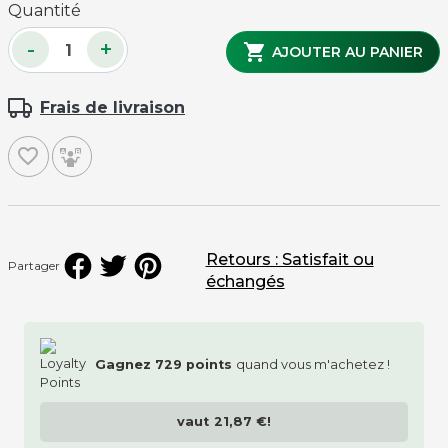
Quantité
-
+

AJOUTER AU PANIER
Frais de livraison
favorite_border
Retours : Satisfait ou
Partager
échangés
Gagnez
729
points
quand vous m'achetez !
vaut
21,87 €
!