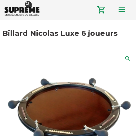
menu
shopping_cart
Billard Nicolas Luxe 6 joueurs
search