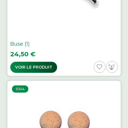
Buse (1)
Prix
24,50 €
favorite_border
VOIR LE PRODUIT
S104