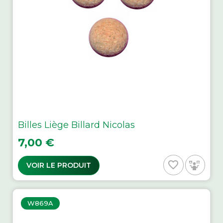
Billes Liège Billard Nicolas
Prix
7,00 €
favorite_border
VOIR LE PRODUIT
W869A