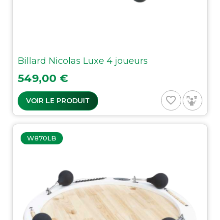
Billard Nicolas Luxe 4 joueurs
Prix
549,00 €
favorite_border
VOIR LE PRODUIT
W870LB