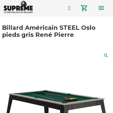
menu
shopping_cart
Billard Américain STEEL Oslo
pieds gris René Pierre
search