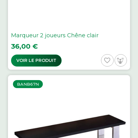
Marqueur 2 joueurs Chêne clair
Prix
36,00 €
favorite_border
VOIR LE PRODUIT
BANB67N