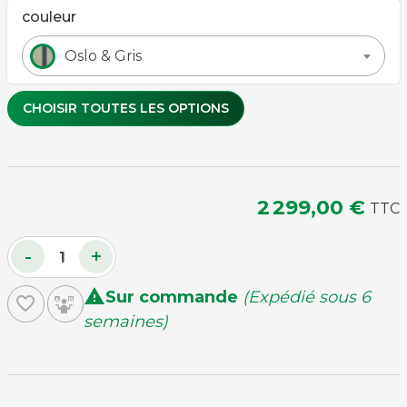
couleur
Oslo & Gris
CHOISIR TOUTES LES OPTIONS
Couleur de tapis
2 299,00 €
TTC
Gris
Rouge
Vert
-
+

Sur commande
(Expédié sous 6
favorite_border
plateau-table 2 pièces
semaines)