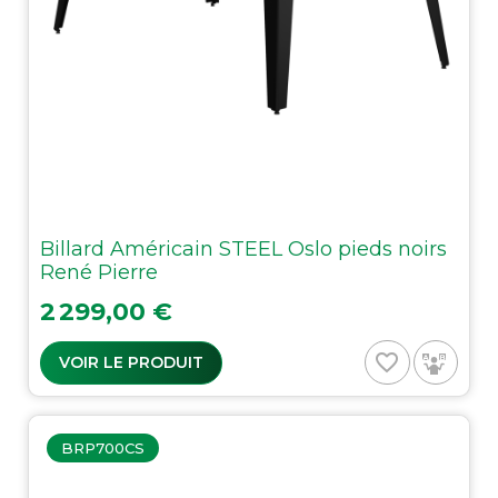
Billard Américain STEEL Oslo pieds noirs
René Pierre
Prix
2 299,00 €
favorite_border
VOIR LE PRODUIT
BRP700CS