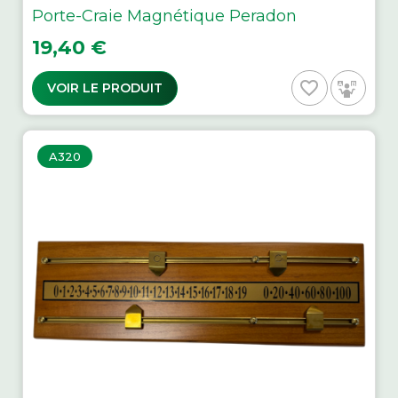
Porte-Craie Magnétique Peradon
Prix
19,40 €
favorite_border
VOIR LE PRODUIT
A320