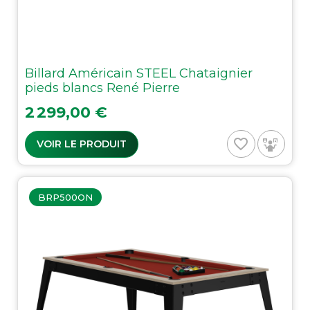
Billard Américain STEEL Chataignier
pieds blancs René Pierre
Prix
2 299,00 €
favorite_border
VOIR LE PRODUIT
BRP500ON