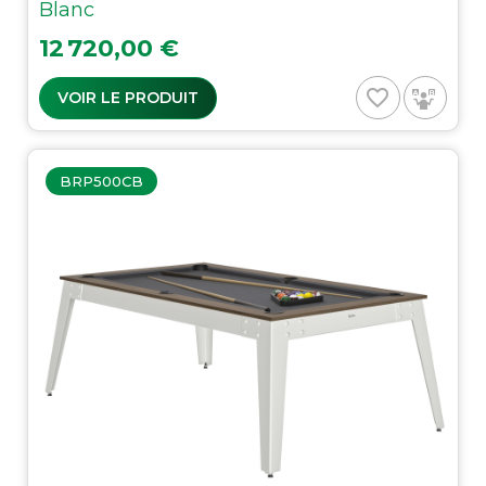
Blanc
Prix
12 720,00 €
favorite_border
VOIR LE PRODUIT
BRP500CB