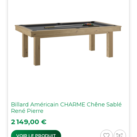
Billard Américain CHARME Chêne Sablé
René Pierre
Prix
2 149,00 €
favorite_border
VOIR LE PRODUIT