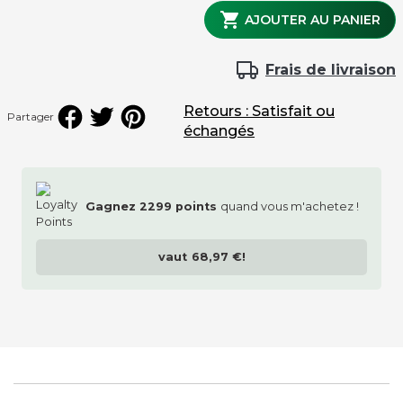
Kit français et jeu de bille

AJOUTER AU PANIER
Frais de livraison
Retours : Satisfait ou
Partager
échangés
Gagnez
2299
points
quand vous m'achetez !
vaut
68,97 €
!