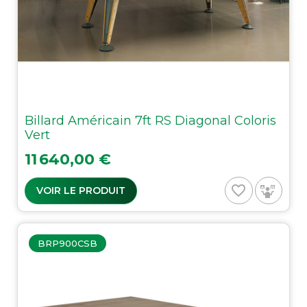
Billard Américain 7ft RS Diagonal Coloris
Vert
Prix
11 640,00 €
favorite_border
VOIR LE PRODUIT
BRP900CSB