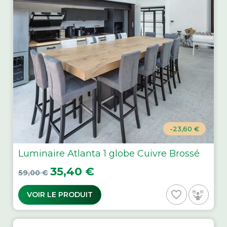
-23,60 €
Luminaire Atlanta 1 globe Cuivre Brossé
Prix de base
Prix
35,40 €
59,00 €
favorite_border
VOIR LE PRODUIT