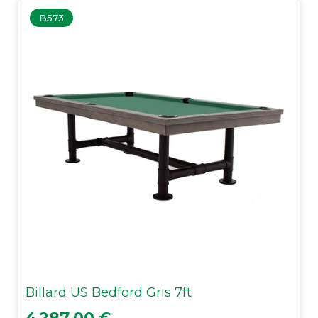
B573
Billard US Bedford Gris 7ft
Prix
4 287,00 €