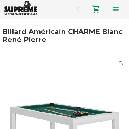
menu
shopping_cart
Billard Américain CHARME Blanc
René Pierre
search