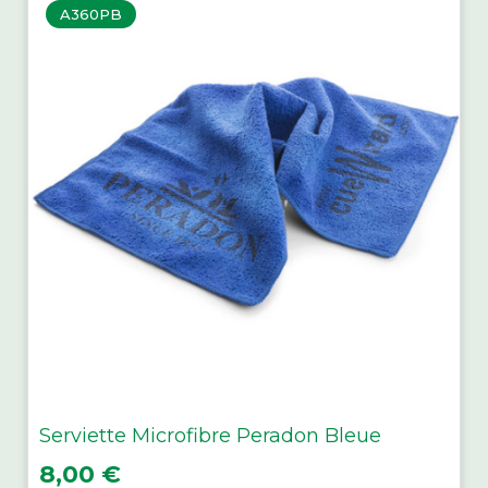
A360PB
Serviette Microfibre Peradon Bleue
Prix
8,00 €