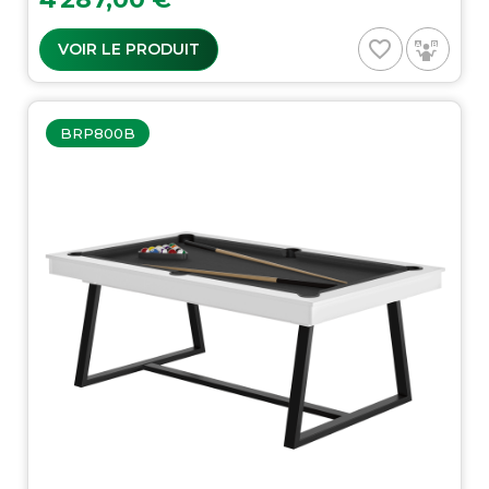
favorite_border
VOIR LE PRODUIT
BRP800B