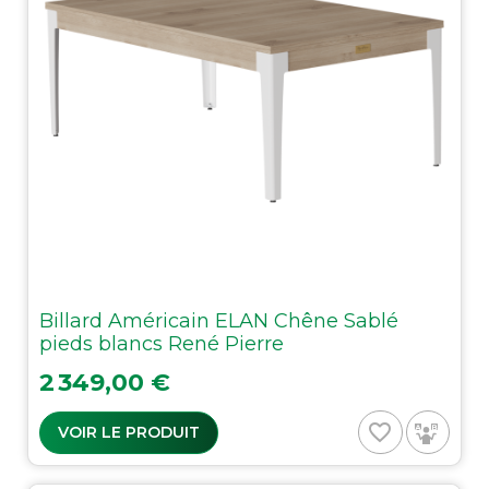
Billard Américain ELAN Chêne Sablé
pieds blancs René Pierre
Prix
2 349,00 €
favorite_border
VOIR LE PRODUIT