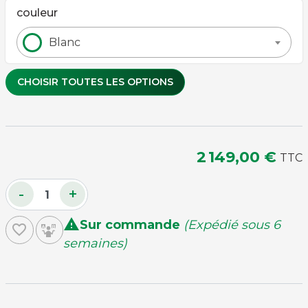
couleur
Blanc
CHOISIR TOUTES LES OPTIONS
Couleur de tapis
2 149,00 €
TTC
Gris
Rouge
Vert
-
+

Sur commande
(Expédié sous 6
favorite_border
plateau-table 2 pièces
semaines)