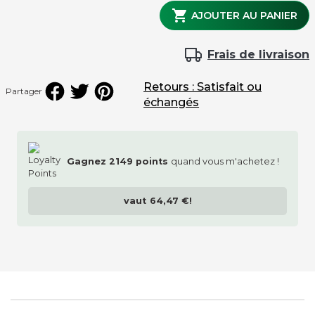
Kit français et jeu de bille

AJOUTER AU PANIER
Frais de livraison
Retours : Satisfait ou
Partager
échangés
Gagnez
2149
points
quand vous m'achetez !
vaut
64,47 €
!