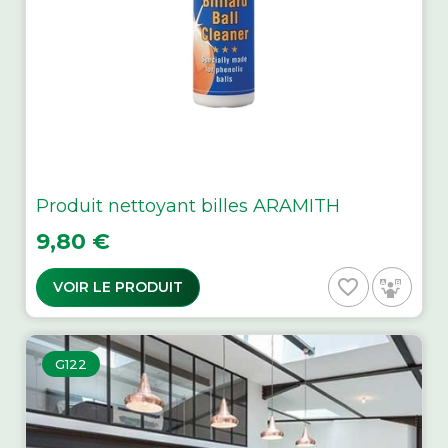
Produit nettoyant billes ARAMITH
Prix
9,80 €
favorite_border
VOIR LE PRODUIT
G122