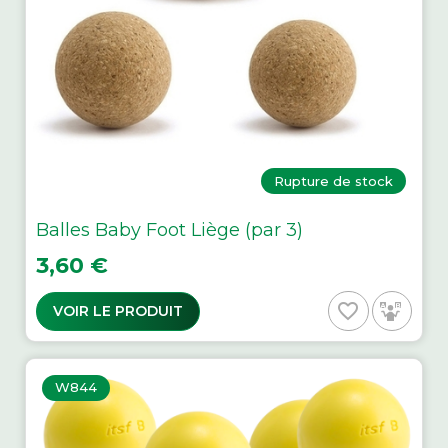
Rupture de stock
Balles Baby Foot Liège (par 3)
Prix
3,60 €
favorite_border
VOIR LE PRODUIT
W844