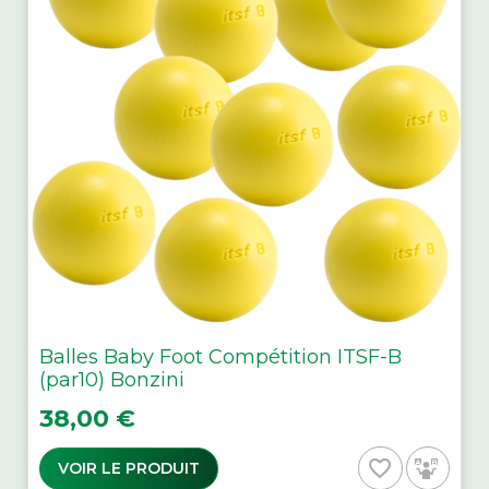
Balles Baby Foot Compétition ITSF-B
(par10) Bonzini
Prix
38,00 €
favorite_border
VOIR LE PRODUIT