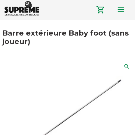
menu
shopping_cart
Barre extérieure Baby foot (sans
joueur)
search