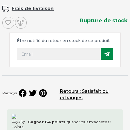
Frais de livraison
Rupture de stock
favorite_border
Être notifié du retour en stock de ce produit
Retours : Satisfait ou
Partager
échangés
Gagnez
84
points
quand vous m'achetez !