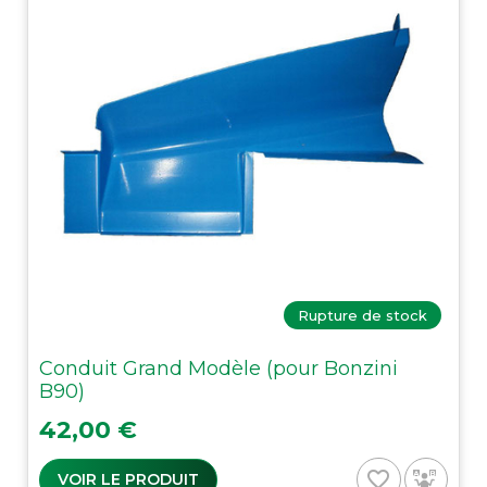
Rupture de stock
Conduit Grand Modèle (pour Bonzini
B90)
Prix
42,00 €
favorite_border
VOIR LE PRODUIT