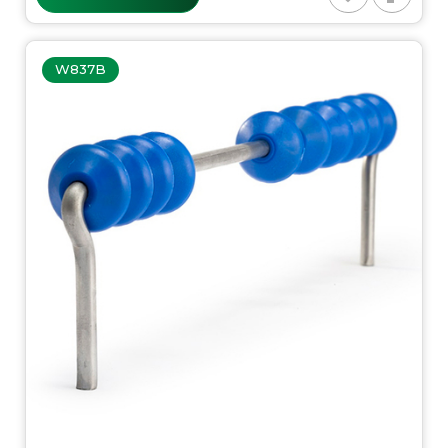
W837B