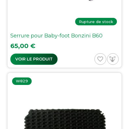
Rupture de stock
Serrure pour Baby-foot Bonzini B60
Prix
65,00 €
favorite_border
VOIR LE PRODUIT
W829