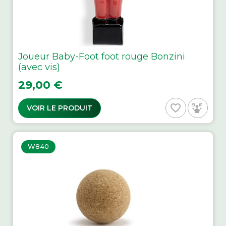
Joueur Baby-Foot foot rouge Bonzini
(avec vis)
Prix
29,00 €
favorite_border
VOIR LE PRODUIT
W840