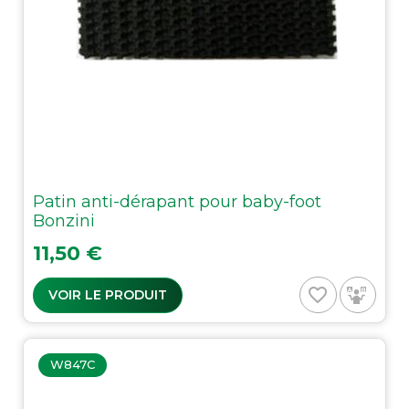
Patin anti-dérapant pour baby-foot
Bonzini
Prix
11,50 €
favorite_border
VOIR LE PRODUIT
W847C