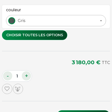
couleur
Gris
CHOISIR TOUTES LES OPTIONS
Couleur de tapis
3 180,00 €
TTC
Bleu
Gris
Noir
-
+
Rouge
Vert
favorite_border