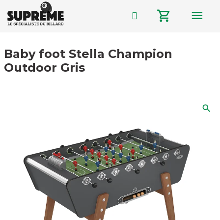
menu
shopping_cart
Baby foot Stella Champion
Outdoor Gris
search