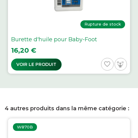
Rupture de stock
Burette d'huile pour Baby-Foot
Prix
16,20 €
favorite_border
VOIR LE PRODUIT
4 autres produits dans la même catégorie :
W870B