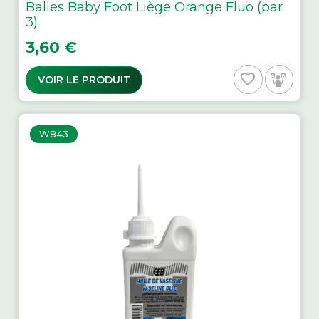
Balles Baby Foot Liège Orange Fluo (par
3)
Prix
3,60 €
favorite_border
VOIR LE PRODUIT
W843