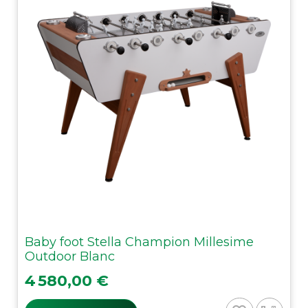
Baby foot Stella Champion Millesime
Outdoor Blanc
Prix
4 580,00 €