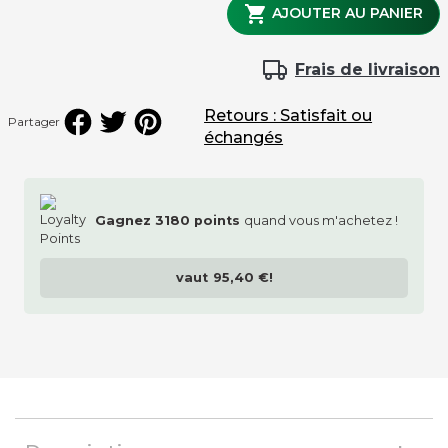
couleur 2ème équipe

AJOUTER AU PANIER
Frais de livraison
Retours : Satisfait ou
couleur 1ère équipe
Partager
échangés
Gagnez
3180
points
quand vous m'achetez !
housse de protection en pvc
vaut
95,40 €
!
traçage du terrain