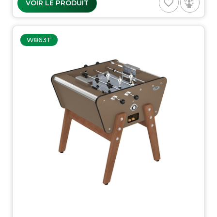
favorite_border
VOIR LE PRODUIT
W863T