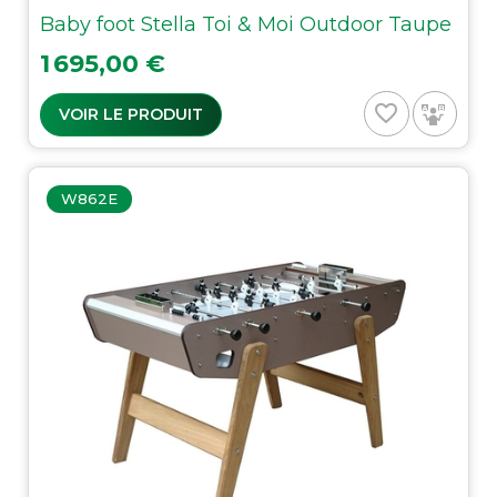
Baby foot Stella Toi & Moi Outdoor Taupe
Prix
1 695,00 €
favorite_border
VOIR LE PRODUIT
W862E