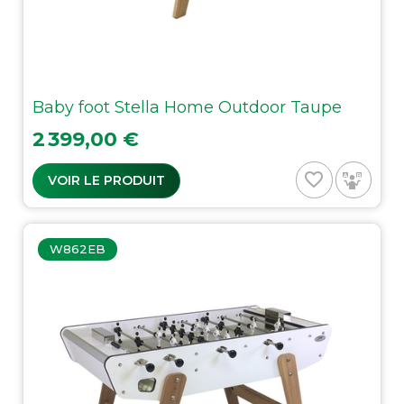
Baby foot Stella Home Outdoor Taupe
Prix
2 399,00 €
favorite_border
VOIR LE PRODUIT
W862EB