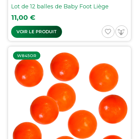
Lot de 12 balles de Baby Foot Liège
Prix
11,00 €
favorite_border
VOIR LE PRODUIT
W845OR