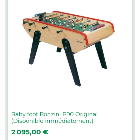
Baby foot Bonzini B90 Original
(Disponible immédiatement)
Prix
2 095,00 €