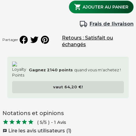

AJOUTER AU PANIER
Frais de livraison
Retours : Satisfait ou
Partager
échangés
Gagnez
2140
points
quand vous m'achetez !
vaut
64,20 €
!
Notations et opinions





( 5/5 )
-
1 Avis
Lire les avis utilisateurs (1)
chat