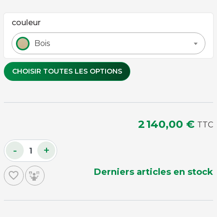
couleur
Bois
CHOISIR TOUTES LES OPTIONS
forme des poignées
2 140,00 €
TTC
-
+
housse de protection
Derniers articles en stock
favorite_border