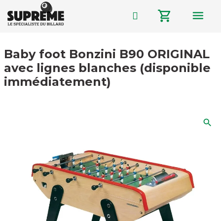
menu
shopping_cart
Baby foot Bonzini B90 ORIGINAL
avec lignes blanches (disponible
immédiatement)
search