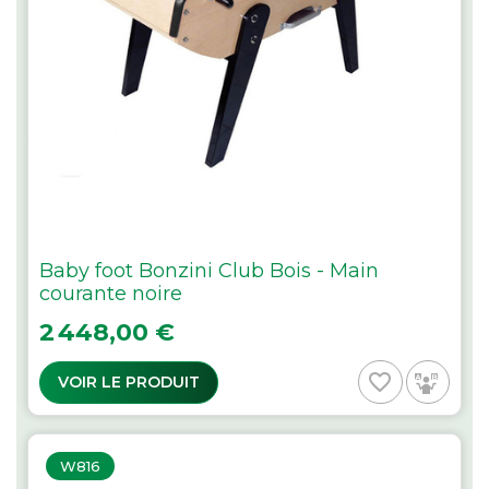
Baby foot Bonzini Club Bois - Main
courante noire
Prix
2 448,00 €
favorite_border
VOIR LE PRODUIT
W816