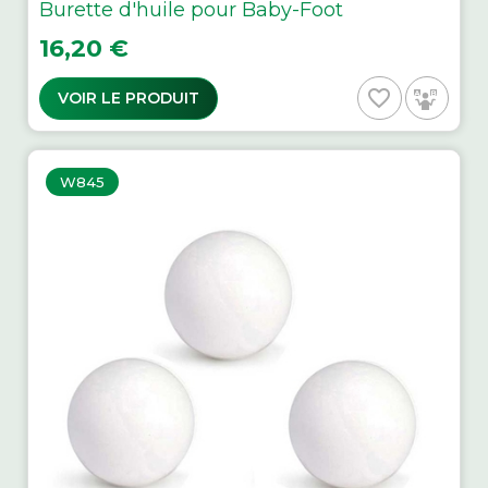
Burette d'huile pour Baby-Foot
Prix
16,20 €
favorite_border
VOIR LE PRODUIT
W845