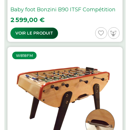
Baby foot Bonzini B90 ITSF Compétition
Prix
2 599,00 €
favorite_border
VOIR LE PRODUIT
W818FM