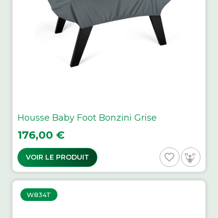
Housse Baby Foot Bonzini Grise
Prix
176,00 €
favorite_border
VOIR LE PRODUIT
W834T