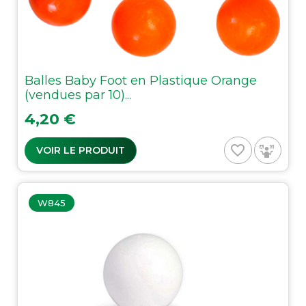
Balles Baby Foot en Plastique Orange
(vendues par 10)...
Prix
4,20 €
favorite_border
VOIR LE PRODUIT
W845