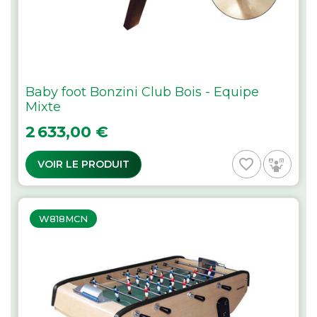
Baby foot Bonzini Club Bois - Equipe
Mixte
Prix
2 633,00 €
favorite_border
VOIR LE PRODUIT
W818MCN