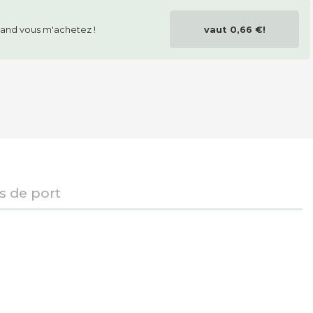
and vous m'achetez !
vaut
0,66 €
!
is de port