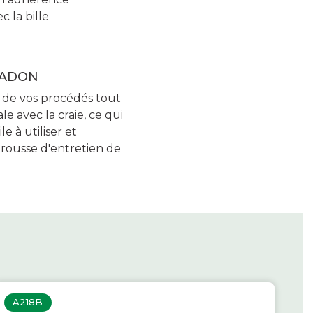
 la bille
ERADON
e de vos procédés tout
e avec la craie, ce qui
e à utiliser et
rousse d'entretien de
A218B