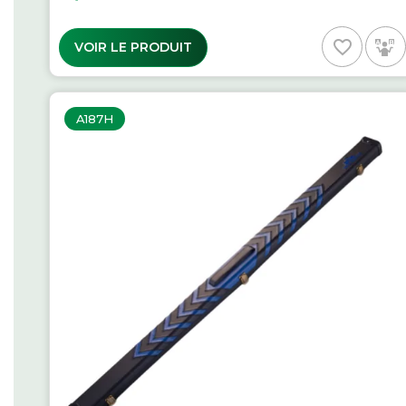
favorite_border
VOIR LE PRODUIT
A187H