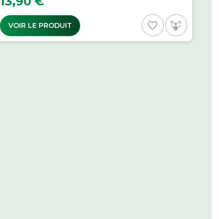
13,90 €
favorite_border
VOIR LE PRODUIT