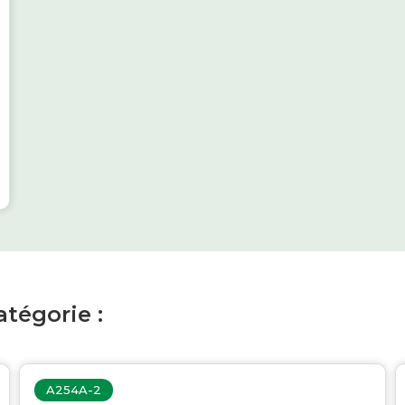
tégorie :
A254A-2