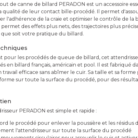
out de canne de billard PERADON est un accessoire esse
 qualité de leur contact bille-procédé. Il permet d'assou
 l'adhérence de la craie et optimiser le contrôle de la b
ermet des effets plus nets, des trajectoires plus précis
 que soit votre pratique du billard.
echniques
pour les procédés de queue de billard, cet attendriss
és en billard français, américain et pool. Il est fabriqué
n travail efficace sans abîmer le cuir. Sa taille et sa for
uniforme sur toute la surface du procédé, pour des résulta
etien
endrisseur PERADON est simple et rapide :
rd le procédé pour enlever la poussière et les résidus d
ment l'attendrisseur sur toute la surface du procédé
mouvements circulaires pour assouplir le cuir et active