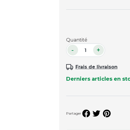
Accessoires palets
Planches et packs
Jeu Palets
ACCESSOIRES JOUEURS
Quantité
-
+
Craies
Porte-craies
Frais de livraison
Compteurs de points
Gants
Derniers articles en st
Serviettes
Support lunettes
Partager