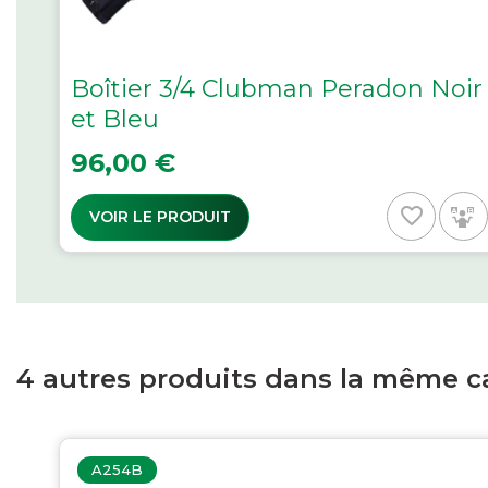
Boîtier 3/4 Clubman Peradon Noir
et Bleu
Prix
96,00 €
favorite_border
VOIR LE PRODUIT
4 autres produits dans la même ca
A254B