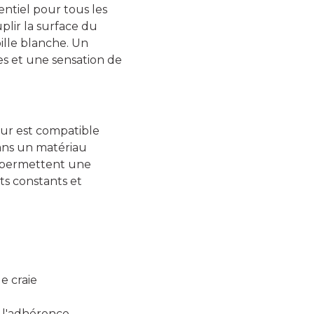
ntiel pour tous les
plir la surface du
ille blanche. Un
es et une sensation de
eur est compatible
 dans un matériau
me permettent une
ts constants et
e craie
r l'adhérence