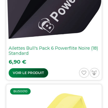
Ailettes Bull's Pack 6 Powerflite Noire (18)
Standard
Prix
6,90 €
favorite_border
VOIR LE PRODUIT
BU50010