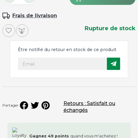
Frais de livraison
Rupture de stock
favorite_border
Être notifié du retour en stock de ce produit
Retours : Satisfait ou
Partager
échangés
Gagnez
49
points
quand vous m'achetez !