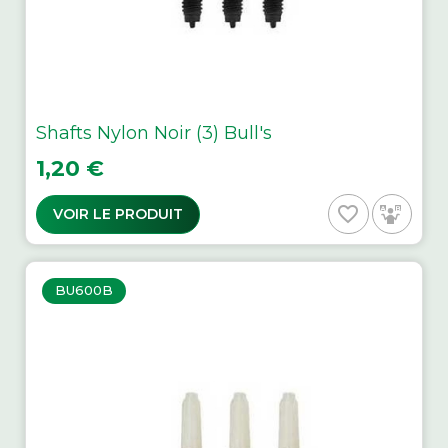
Shafts Nylon Noir (3) Bull's
Prix
1,20 €
favorite_border
VOIR LE PRODUIT
BU600B