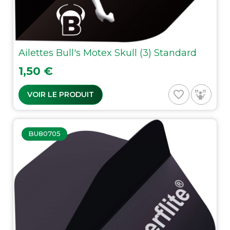
Ailettes Bull's Motex Skull (3) Standard
Prix
1,50 €
favorite_border
VOIR LE PRODUIT
BU80705