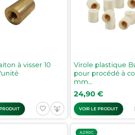
aiton à visser 10
Virole plastique B
'unité
pour procédé à coll
mm...
Prix
24,90 €
favorite_border
 PRODUIT
VOIR LE PRODUIT
A290C