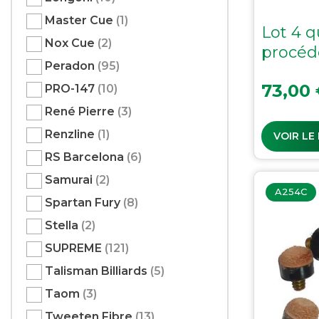
Master Cue
(1)
Lot 4 q
Nox Cue
(2)
procéd
Peradon
(95)
Prix
73,00
PRO-147
(10)
René Pierre
(3)
Renzline
(1)
VOIR LE
RS Barcelona
(6)
Samurai
(2)
A254C
Spartan Fury
(8)
Stella
(2)
SUPREME
(121)
Talisman Billiards
(5)
Taom
(3)
Tweeten Fibre
(13)