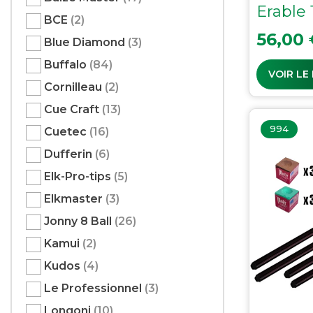
Erable
BCE
(2)
Prix
56,00 
Blue Diamond
(3)
Buffalo
(84)
VOIR LE
Cornilleau
(2)
Cue Craft
(13)
994
Cuetec
(16)
Dufferin
(6)
Elk-Pro-tips
(5)
Elkmaster
(3)
Jonny 8 Ball
(26)
Kamui
(2)
Kudos
(4)
Le Professionnel
(3)
Longoni
(10)