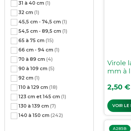
31 à 40 cm
(1)
32 cm
(1)
45,5 cm - 74,5 cm
(1)
54,5 cm - 89,5 cm
(1)
65 à 75 cm
(15)
66 cm - 94 cm
(1)
70 à 89 cm
(4)
Virole l
90 à 109 cm
(5)
mm à l
92 cm
(1)
Prix
2,50 €
110 à 129 cm
(18)
123 cm et 145 cm
(1)
VOIR LE
130 à 139 cm
(7)
140 à 150 cm
(242)
A285B