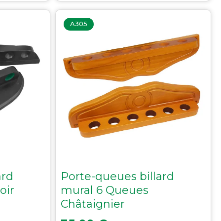
A305
ard
Porte-queues billard
oir
mural 6 Queues
Châtaignier
Prix