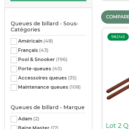
Loisir
Baby-foot Supreme
Flipper
Bancs et Tabourets
Baby-foot René Pierre
Boules
COMPARE
Support de Plateau
Sacoches
Queues de billard - Sous-
Catégories
982145
BILLES
Américain
(48)
Français
(43)
Américaines
Françaises
Pool & Snooker
(196)
Pool
Porte-queues
(40)
Snooker
Accessoires queues
(35)
A l'unité
Maintenance queues
(108)
Entrainement
Lots avec billes
Pétanque
Queues de billard - Marque
Accessoires
Adam
(2)
Entretien
Lot 2 Q
Baize Master
(17)