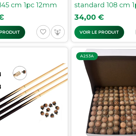
 145 cm 1pc 12mm
standard 108 cm 1
Prix
€
34,00 €
favorite_border
 PRODUIT
VOIR LE PRODUIT
A253A