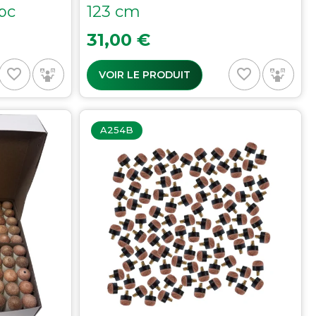
pc
123 cm
Prix
31,00 €
favorite_border
favorite_border
VOIR LE PRODUIT
A254B