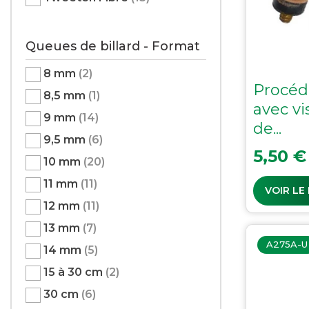
Queues de billard - Format
8 mm
(2)
Procéd
8,5 mm
(1)
avec vi
9 mm
(14)
de...
9,5 mm
(6)
Prix
5,50 €
10 mm
(20)
11 mm
(11)
VOIR LE
12 mm
(11)
13 mm
(7)
A275A-U
14 mm
(5)
15 à 30 cm
(2)
30 cm
(6)