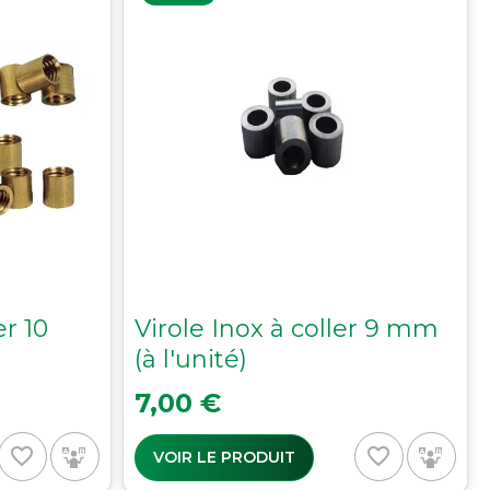
er 10
Virole Inox à coller 9 mm
(à l'unité)
Prix
7,00 €
favorite_border
favorite_border
VOIR LE PRODUIT