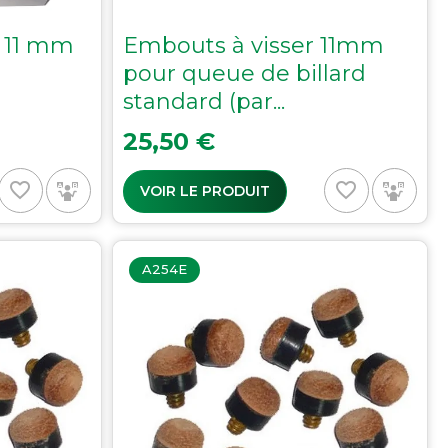
 11 mm
Embouts à visser 11mm
pour queue de billard
standard (par...
Prix
25,50 €
favorite_border
favorite_border
VOIR LE PRODUIT
A254E