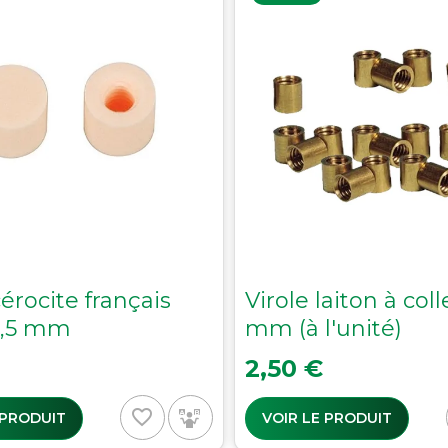
cérocite français
Virole laiton à coll
11,5 mm
mm (à l'unité)
Prix
2,50 €
favorite_border
 PRODUIT
VOIR LE PRODUIT