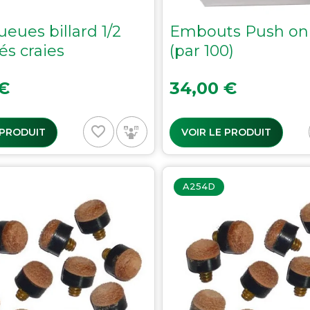
ueues billard 1/2
Embouts Push on
és craies
(par 100)
Prix
 €
34,00 €
favorite_border
 PRODUIT
VOIR LE PRODUIT
A254D