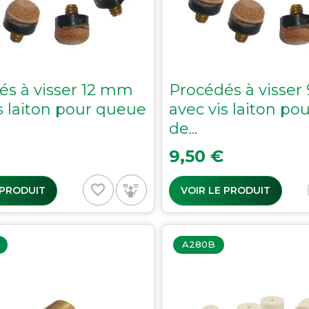
és à visser 12 mm
Procédés à visse
s laiton pour queue
avec vis laiton po
de...
Prix
9,50 €
favorite_border
 PRODUIT
VOIR LE PRODUIT
A280B