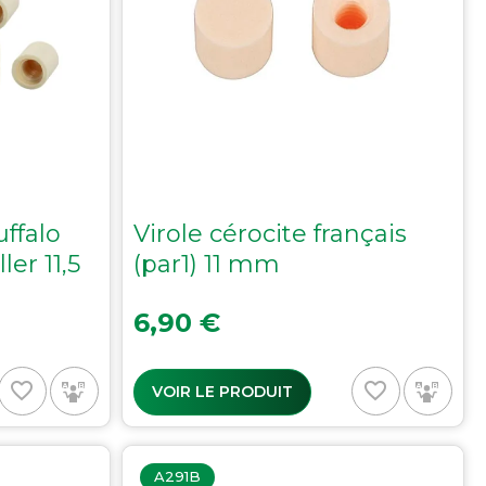
uffalo
Virole cérocite français
er 11,5
(par1) 11 mm
Prix
6,90 €
favorite_border
favorite_border
VOIR LE PRODUIT
A291B