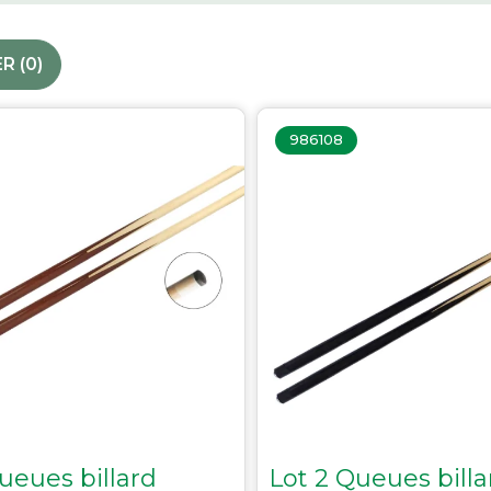
Accessoires palets
R (
0
)‎
Planches et packs
Jeu Palets
986108
ACCESSOIRES JOUEURS
Craies
Porte-craies
Compteurs de points
Gants
Serviettes
Support lunettes
ueues billard
Lot 2 Queues billa