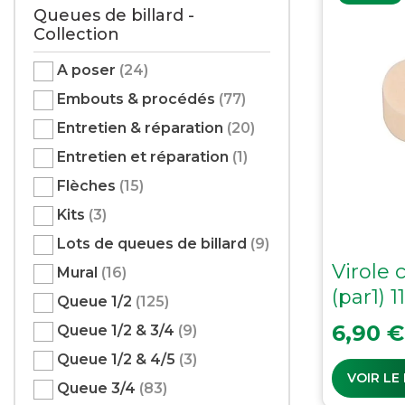
Queues de billard -
Collection
A poser
(24)
Embouts & procédés
(77)
Entretien & réparation
(20)
Entretien et réparation
(1)
Flèches
(15)
Kits
(3)
Lots de queues de billard
(9)
Virole 
Mural
(16)
(par1) 
Queue 1/2
(125)
Prix
6,90 €
Queue 1/2 & 3/4
(9)
Queue 1/2 & 4/5
(3)
VOIR LE
Queue 3/4
(83)