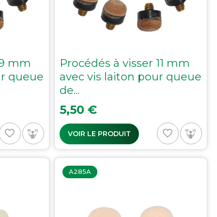
r 9 mm
Procédés à visser 11 mm
ur queue
avec vis laiton pour queue
de...
Prix
5,50 €
favorite_border
favorite_border
VOIR LE PRODUIT
A285A