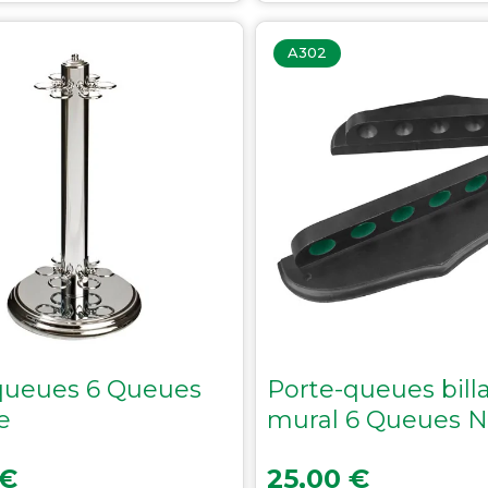
A302
queues 6 Queues
Porte-queues bill
e
mural 6 Queues N
Prix
 €
25,00 €