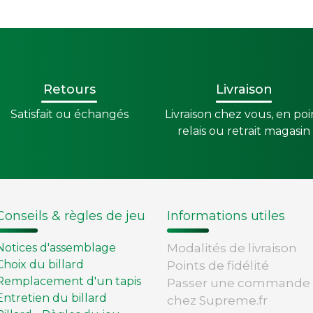
Retours
Livraison
Satisfait ou échangés
Livraison chez vous, en poi
relais ou retrait magasin
Conseils & règles de jeu
Informations utiles
Notices d'assemblage
Modalités de livraison
Choix du billard
Points de fidélité
Remplacement d'un tapis
Passer une commande
Entretien du billard
chez Supreme.fr