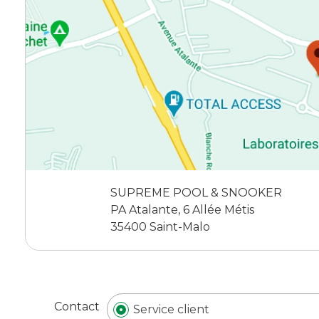
Accessoires palets
Planches et packs
Jeu Palets
ACCESSOIRES JOUEURS
Craies
Porte-craies
Compteurs de points
Gants
SUPREME POOL & SNOOKER
Serviettes
PA Atalante, 6 Allée Métis
Support lunettes
35400 Saint-Malo
Contact
Service client