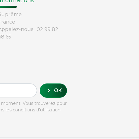
Informations
Suprême
France
Appelez-nous :
02 99 82
68 65
chevron_right
OK
ut moment. Vous trouverez pour
 les conditions d'utilisation