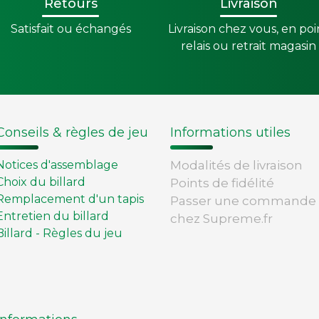
Retours
Livraison
Satisfait ou échangés
Livraison chez vous, en poi
Accessoires palets
relais ou retrait magasin
Planches et packs
Jeu Palets
ACCESSOIRES JOUEURS
Craies
Conseils & règles de jeu
Informations utiles
Porte-craies
Notices d'assemblage
Modalités de livraison
Compteurs de points
Choix du billard
Points de fidélité
Gants
Remplacement d'un tapis
Passer une commande
Serviettes
Entretien du billard
chez Supreme.fr
Support lunettes
Billard - Règles du jeu